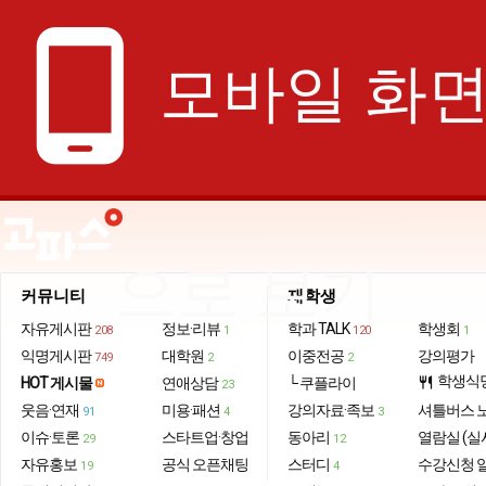
phone_android
모바일 화
으로 보기
커뮤니티
재학생
자유게시판
정보·리뷰
학과 TALK
학생회
208
1
120
1
익명게시판
대학원
이중전공
강의평가
749
2
2
학생식
HOT 게시물
연애상담
└ 쿠플라이
restaurant
23
웃음·연재
미용·패션
강의자료·족보
셔틀버스 
91
4
3
이슈·토론
스타트업·창업
동아리
열람실 (실
29
12
자유홍보
공식 오픈채팅
스터디
수강신청 
19
4