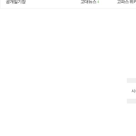
공개일기장
고대뉴스
고파스 위
4
사