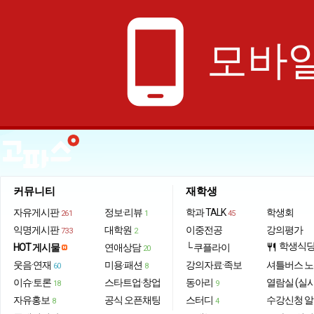
phone_android
모바일
커뮤니티
재학생
자유게시판
정보·리뷰
학과 TALK
학생회
261
1
45
익명게시판
대학원
이중전공
강의평가
733
2
학생식
HOT 게시물
연애상담
└ 쿠플라이
restaurant
20
웃음·연재
미용·패션
강의자료·족보
셔틀버스 
60
8
이슈·토론
스타트업·창업
동아리
열람실 (실
18
9
자유홍보
공식 오픈채팅
스터디
수강신청 
8
4