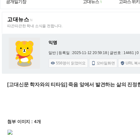
공개일기장
고대뉴스
고파스 위키
1
고대뉴스
N
따끈따끈한 학내 소식을 전합니다.
익명
일반 |
등록일 : 2025-11-12 20:59:18
| 글번호 : 14461 | 0
556
명이 읽었어요
모바일화면
URL 복



[고대신문 학자와의 티타임] 죽음 앞에서 발견하는 삶의 진정
첨부 이미지 : 4개