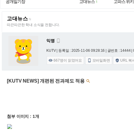
공개일기장
고대뉴스
고파스 위키
1
고대뉴스
N
따끈따끈한 학내 소식을 전합니다.
익명

KUTV |
등록일 : 2025-11-06 09:28:16
| 글번호 : 14444 | 
667
명이 읽었어요
모바일화면
URL 복



[KUTV NEWS] 개편된 전과제도 적용

첨부 이미지 : 1개