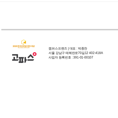
캠퍼스프렌즈 | 대표 : 박종찬
서울 강남구 테헤란로70길12 402-418A
사업자 등록번호 : 391-01-00107