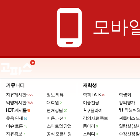
phone_android
모바일
커뮤니티
재학생
자유게시판
정보·리뷰
학과 TALK
학생회
255
49
1
익명게시판
대학원
이중전공
강의평가
768
2
학생식
HOT 게시물
연애상담
└ 쿠플라이
restaurant
20
웃음·연재
미용·패션
강의자료·족보
셔틀버스 
65
7
이슈·토론
스타트업·창업
동아리
열람실 (실
18
9
자유홍보
공식 오픈채팅
스터디
수강신청 
7
3