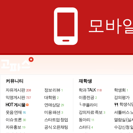
phone_android
모바일
커뮤니티
재학생
자유게시판
정보·리뷰
학과 TALK
학생회
208
1
118
1
익명게시판
대학원
이중전공
강의평가
737
2
2
학생식
HOT 게시물
연애상담
└ 쿠플라이
restaurant
29
웃음·연재
미용·패션
강의자료·족보
셔틀버스 
95
3
3
이슈·토론
스타트업·창업
동아리
열람실 (실
30
11
자유홍보
공식 오픈채팅
스터디
수강신청 
19
4