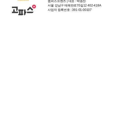
캠퍼스프렌즈 | 대표 : 박종찬
서울 강남구 테헤란로70길12 402-418A
사업자 등록번호 : 391-01-00107