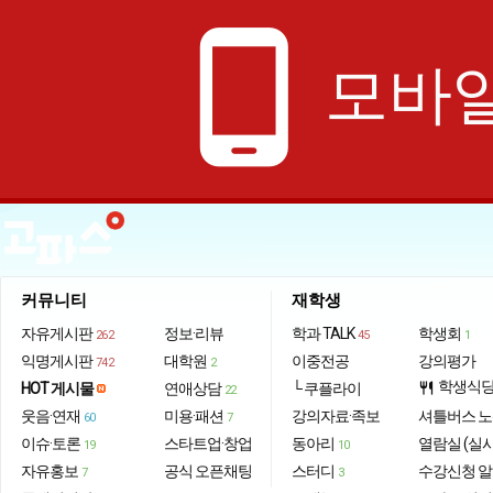
phone_android
모바일
커뮤니티
재학생
자유게시판
정보·리뷰
학과 TALK
학생회
262
45
1
익명게시판
대학원
이중전공
강의평가
742
2
학생식
HOT 게시물
연애상담
└ 쿠플라이
restaurant
22
웃음·연재
미용·패션
강의자료·족보
셔틀버스 
60
7
이슈·토론
스타트업·창업
동아리
열람실 (실
19
10
자유홍보
공식 오픈채팅
스터디
수강신청 
7
3