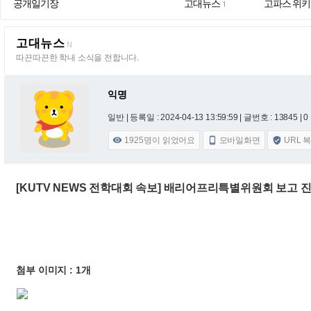
공개일기장
고대뉴스
고파스 위키
1
고대뉴스
N
따끈따끈한 학내 소식을 전합니다.
익명
일반 |
등록일 : 2024-04-13 13:59:59
| 글번호 : 13845 | 0
1925
명이 읽었어요
모바일화면
URL 



[KUTV NEWS 전학대회 속보] 배리어프리특별위원회 보고 
첨부 이미지 : 1개