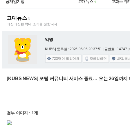
공개일기장
고대뉴스
고파스 위
4
고대뉴스
N
따끈따끈한 학내 소식을 전합니다.
익명
KUBS |
등록일 : 2026-06-06 20:37:51
| 글번호 : 14747 | 
723
명이 읽었어요
모바일화면
URL 복



[KUBS NEWS] 포털 커뮤니티 서비스 종료… 오는 26일까
첨부 이미지 : 1개