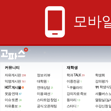
phone_android
모바일
커뮤니티
재학생
자유게시판
정보·리뷰
학과 TALK
학생회
238
39
익명게시판
대학원
이중전공
강의평가
761
1
1
학생식
HOT 게시물
연애상담
└ 쿠플라이
restaurant
21
웃음·연재
미용·패션
강의자료·족보
셔틀버스 
87
7
이슈·토론
스타트업·창업
동아리
열람실 (실
24
4
13
자유홍보
공식 오픈채팅
스터디
수강신청 
24
7