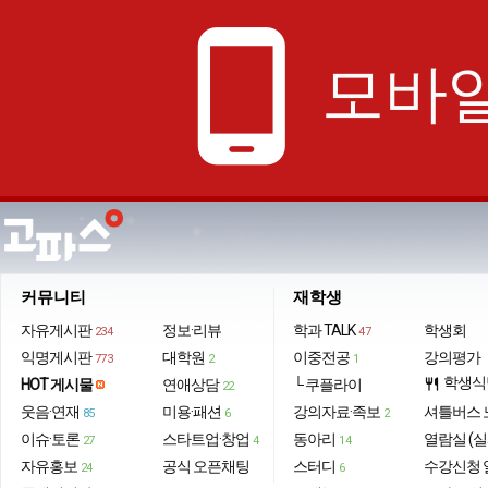
phone_android
모바일
커뮤니티
재학생
자유게시판
정보·리뷰
학과 TALK
학생회
234
47
익명게시판
대학원
이중전공
강의평가
773
2
1
학생식
HOT 게시물
연애상담
└ 쿠플라이
restaurant
22
웃음·연재
미용·패션
강의자료·족보
셔틀버스 
85
6
2
이슈·토론
스타트업·창업
동아리
열람실 (실
27
4
14
자유홍보
공식 오픈채팅
스터디
수강신청 
24
6