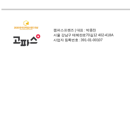
캠퍼스프렌즈 | 대표 : 박종찬
서울 강남구 테헤란로70길12 402-418A
사업자 등록번호 : 391-01-00107