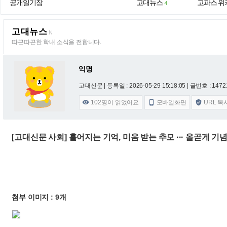
공개일기장
고대뉴스
고파스 위
4
고대뉴스
N
따끈따끈한 학내 소식을 전합니다.
익명
고대신문 |
등록일 : 2026-05-29 15:18:05
| 글번호 : 14721
102
명이 읽었어요
모바일화면
URL 복



[고대신문 사회] 흩어지는 기억, 미움 받는 추모 ··· 올곧게 
첨부 이미지 : 9개