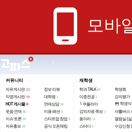
phone_android
모바일
커뮤니티
재학생
자유게시판
정보·리뷰
학과 TALK
학생회
221
61
익명게시판
대학원
이중전공
강의평가
781
2
2
학생식
HOT 게시물
연애상담
└ 쿠플라이
restaurant
24
웃음·연재
미용·패션
강의자료·족보
셔틀버스 
90
4
2
이슈·토론
스타트업·창업
동아리
열람실 (실
29
3
14
자유홍보
공식 오픈채팅
스터디
수강신청 
24
4