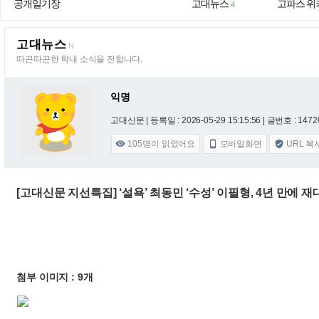
공개일기장
고대뉴스
고파스 위
4
고대뉴스
N
따끈따끈한 학내 소식을 전합니다.
익명
고대신문 |
등록일 : 2026-05-29 15:15:56
| 글번호 : 14720
105
명이 읽었어요
모바일화면
URL 복



[고대신문 지선특집] ‘설욕’ 최동민 ‘수성’ 이필형, 4년 만에 
첨부 이미지 : 9개