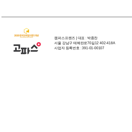
캠퍼스프렌즈 | 대표 : 박종찬
서울 강남구 테헤란로70길12 402-418A
사업자 등록번호 : 391-01-00107