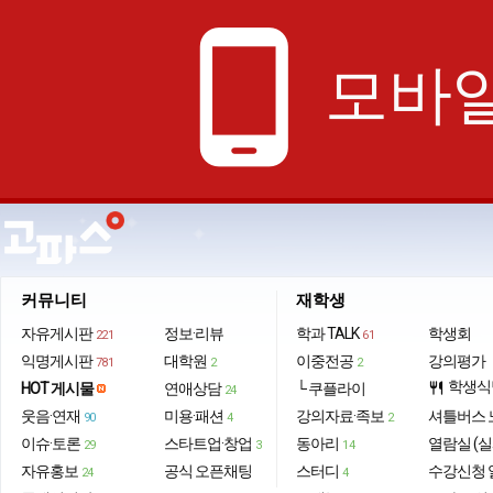
phone_android
모바일
커뮤니티
재학생
자유게시판
정보·리뷰
학과 TALK
학생회
221
61
익명게시판
대학원
이중전공
강의평가
781
2
2
학생식
HOT 게시물
연애상담
└ 쿠플라이
restaurant
24
웃음·연재
미용·패션
강의자료·족보
셔틀버스 
90
4
2
이슈·토론
스타트업·창업
동아리
열람실 (실
29
3
14
자유홍보
공식 오픈채팅
스터디
수강신청 
24
4