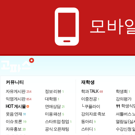
phone_android
모바일
커뮤니티
재학생
자유게시판
정보·리뷰
학과 TALK
학생회
254
1
48
1
익명게시판
대학원
이중전공
강의평가
854
1
1
학생식
HOT 게시물
연애상담
└ 쿠플라이
restaurant
21
웃음·연재
미용·패션
강의자료·족보
셔틀버스 
91
5
이슈·토론
스타트업·창업
동아리
열람실 (실
19
1
9
자유홍보
공식 오픈채팅
스터디
수강신청 
20
5