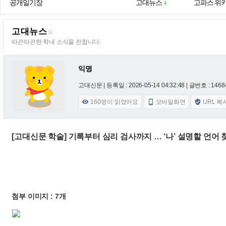
공개일기장
고대뉴스
고파스 위
4
고대뉴스
N
따끈따끈한 학내 소식을 전합니다.
익명
고대신문 |
등록일 : 2026-05-14 04:32:48
| 글번호 : 14684
160
명이 읽었어요
모바일화면
URL 복



[고대신문 학술] 기록부터 심리 검사까지 … ‘나’ 설명할 언어
첨부 이미지 : 7개