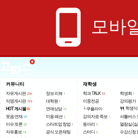
phone_android
모바일
커뮤니티
재학생
자유게시판
정보·리뷰
학과 TALK
학생회
236
1
59
1
익명게시판
대학원
이중전공
강의평가
799
1
학생식
HOT 게시물
연애상담
└ 쿠플라이
restaurant
19
웃음·연재
미용·패션
강의자료·족보
셔틀버스 
93
5
1
이슈·토론
스타트업·창업
동아리
열람실 (실
20
1
9
자유홍보
공식 오픈채팅
스터디
수강신청 
14
4