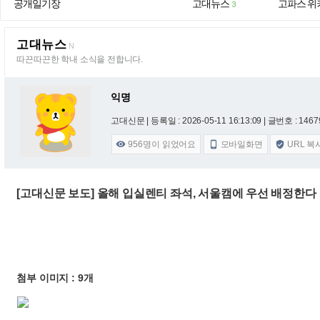
공개일기장
고대뉴스
고파스 위
3
고대뉴스
N
따끈따끈한 학내 소식을 전합니다.
익명
고대신문 |
등록일 : 2026-05-11 16:13:09
| 글번호 : 14679
956
명이 읽었어요
모바일화면
URL 복



[고대신문 보도] 올해 입실렌티 좌석, 서울캠에 우선 배정한다
첨부 이미지 : 9개