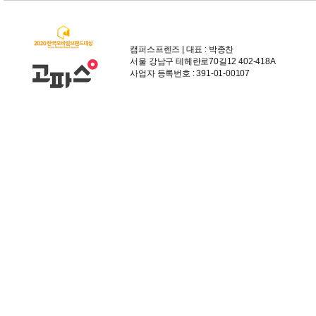
캠퍼스프렌즈 | 대표 : 박종찬
서울 강남구 테헤란로70길12 402-418A
사업자 등록번호 : 391-01-00107