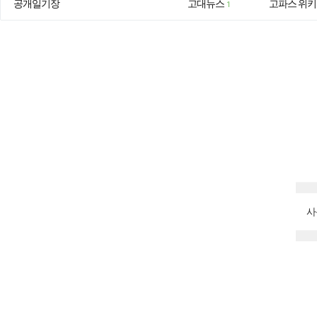
공개일기장
고대뉴스
고파스 위키
1
사