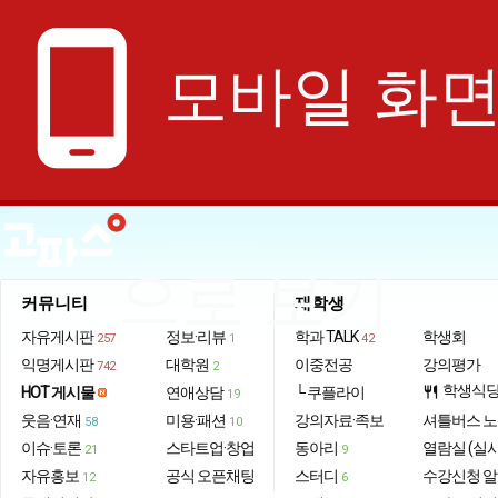
phone_android
모바일 화
으로 보기
커뮤니티
재학생
자유게시판
정보·리뷰
학과 TALK
학생회
257
1
42
익명게시판
대학원
이중전공
강의평가
742
2
학생식
HOT 게시물
연애상담
└ 쿠플라이
restaurant
19
웃음·연재
미용·패션
강의자료·족보
셔틀버스 
58
10
이슈·토론
스타트업·창업
동아리
열람실 (실
21
9
자유홍보
공식 오픈채팅
스터디
수강신청 
12
6