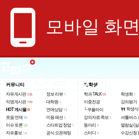
phone_android
모바일 화
으로 보기
커뮤니티
재학생
자유게시판
정보·리뷰
학과 TALK
학생회
236
1
59
1
익명게시판
대학원
이중전공
강의평가
799
1
학생식
HOT 게시물
연애상담
└ 쿠플라이
restaurant
19
웃음·연재
미용·패션
강의자료·족보
셔틀버스 
93
5
1
이슈·토론
스타트업·창업
동아리
열람실 (실
20
1
9
자유홍보
공식 오픈채팅
스터디
수강신청 
14
4