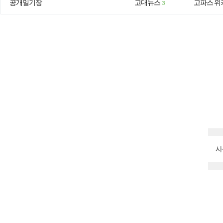
공개일기장
고대뉴스
고파스 위
3
사