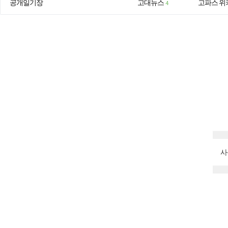
공개일기장
고대뉴스
고파스 위
4
사