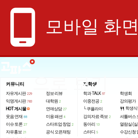
phone_android
모바일 화
으로 보기
커뮤니티
재학생
자유게시판
정보·리뷰
학과 TALK
학생회
229
97
익명게시판
대학원
이중전공
강의평가
783
2
2
학생식
HOT 게시물
연애상담
└ 쿠플라이
restaurant
27
웃음·연재
미용·패션
강의자료·족보
셔틀버스 
88
4
2
이슈·토론
스타트업·창업
동아리
열람실 (실
27
2
13
자유홍보
공식 오픈채팅
스터디
수강신청 
21
5