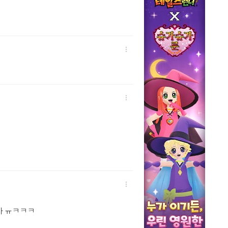



가 ㅠㅋㅋㅋ
: