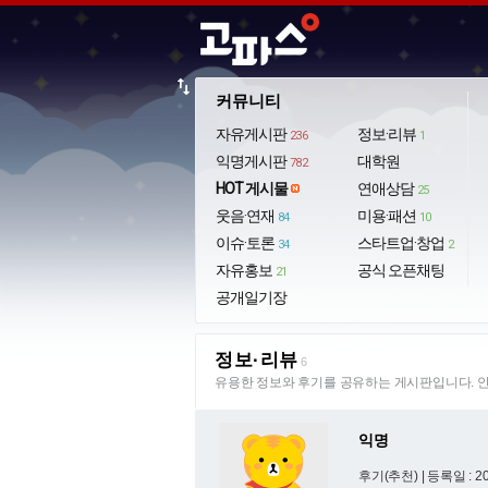
import_export
커뮤니티
자유게시판
정보·리뷰
236
1
익명게시판
대학원
782
HOT 게시물
연애상담
25
웃음·연재
미용·패션
84
10
이슈·토론
스타트업·창업
34
2
자유홍보
공식 오픈채팅
21
공개일기장
정보·리뷰
6
유용한 정보와 후기를 공유하는 게시판입니다. 안
익명
후기(추천) |
등록일 : 20