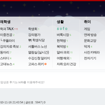
재학생
생활
취미
sofo
학과 TALK
학생회
게임
111
1
이중전공
강의평가
벼룩시장
연예·방송
2
6
학생식당
└ 쿠플라이
restaurant
헌책방
문화교양
1
강의자료·족보
셔틀버스 노선
복덕방
덕게
2
8
4
동아리
열람실 (실시간)
알바·과외
사진·카메라
7
11
스터디
수강신청 알리미
여행·해외
전자기기
4
1
고대뉴스
고파스 위키
자취·요리·건강
4
암상권 후기는 sofo를 이용해주세요!
10-11-16 21:43:54
| 글번호 : 5947 | 0