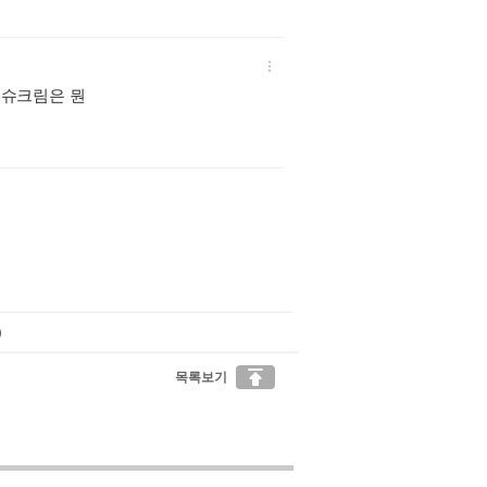

 슈크림은 뭔
)

목록보기