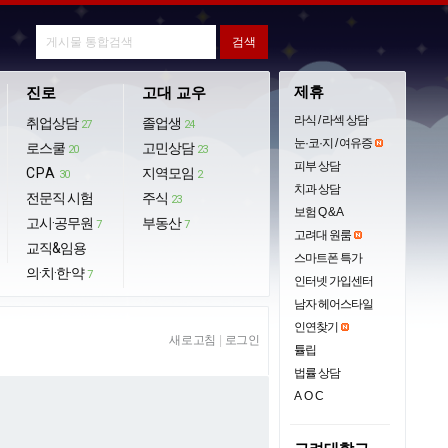
제휴
진로
고대 교우
라식 / 라섹 상담
취업상담
졸업생
27
24
눈·코·지 / 여유증
로스쿨
고민상담
20
23
피부 상담
CPA
지역모임
30
2
치과 상담
전문직 시험
주식
23
보험 Q & A
고시·공무원
부동산
7
7
고려대 원룸
교직&임용
스마트폰 특가
의·치·한·약
7
인터넷 가입센터
남자 헤어스타일
인연찾기
새로고침
|
로그인
튤립
법률 상담
AOC