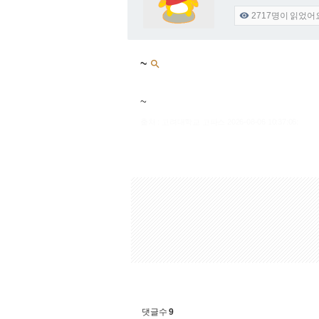
2717
명이 읽었어

~

~
출처 : 고려대학교 고파스 2026-08-06 10:37:06:
댓글수
9