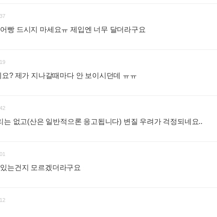
37
어빵 드시지 마세요ㅠ 제입엔 너무 달더라구요
:
19
세요? 제가 지나갈때마다 안 보이시던데 ㅠㅠ
:
42
리는 없고(산은 일반적으론 응고됩니다) 변질 우려가 걱정되네요..
:
01
어있는건지 모르겠더라구요
:
12