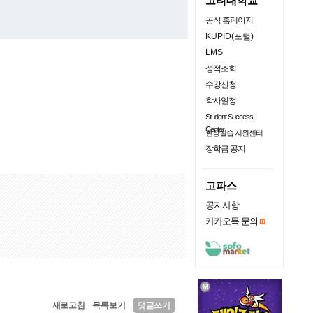
고려대학교
공식 홈페이지
KUPID(포털)
LMS
성적조회
수강신청
학사일정
Student Success
Center
현장실습 지원센터
장학금 공지
고파스
공지사항
카카오톡 문의
새로고침
목록보기
댓글쓰기
|
|