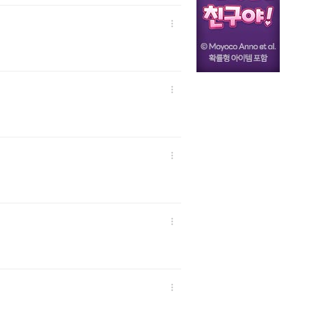




