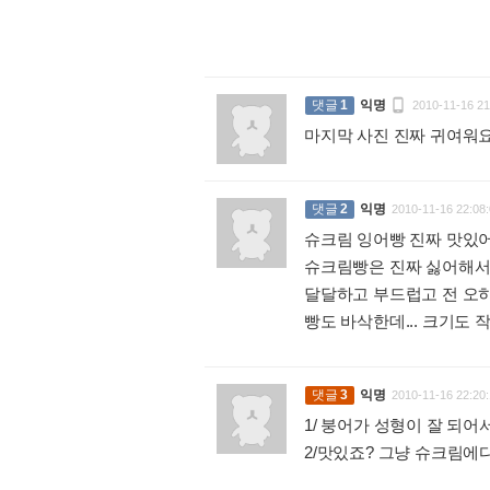

댓글
1
익명
2010-11-16 21
마지막 사진 진짜 귀여
댓글
2
익명
2010-11-16 22:08:
슈크림 잉어빵 진짜 맛있
슈크림빵은 진짜 싫어해서
달달하고 부드럽고 전 오
빵도 바삭한데... 크기도
댓글
3
익명
2010-11-16 22:20:
1/ 붕어가 성형이 잘 되
2/맛있죠? 그냥 슈크림에