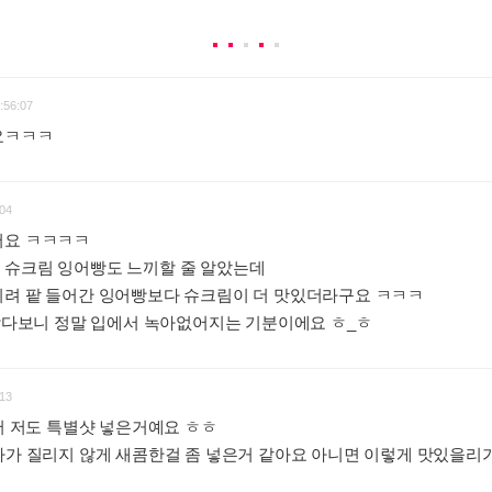
:56:07
워요ㅋㅋㅋ
:
04
어요 ㅋㅋㅋㅋ
 슈크림 잉어빵도 느끼할 줄 알았는데
히려 팥 들어간 잉어빵보다 슈크림이 더 맛있더라구요 ㅋㅋㅋ
 작다보니 정말 입에서 녹아없어지는 기분이에요 ㅎ_ㅎ
:
13
어서 저도 특별샷 넣은거예요 ㅎㅎ
다가 질리지 않게 새콤한걸 좀 넣은거 같아요 아니면 이렇게 맛있을리