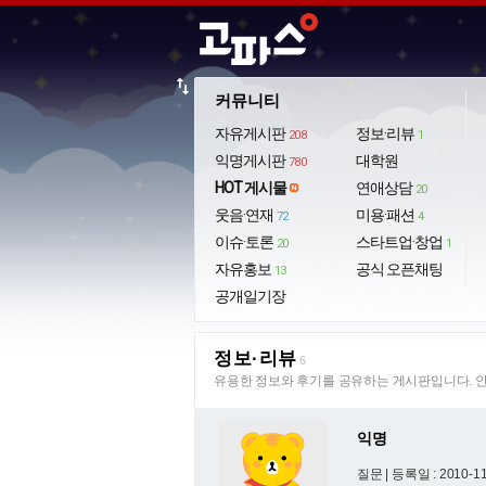
import_export
커뮤니티
자유게시판
정보·리뷰
208
1
익명게시판
대학원
780
HOT 게시물
연애상담
20
웃음·연재
미용·패션
72
4
이슈·토론
스타트업·창업
20
1
자유홍보
공식 오픈채팅
13
공개일기장
정보·리뷰
6
유용한 정보와 후기를 공유하는 게시판입니다. 안
익명
질문 |
등록일 : 2010-11