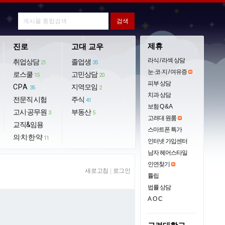
제휴
진로
고대 교우
라식 / 라섹 상담
취업상담
졸업생
21
35
눈·코·지 / 여유증
로스쿨
고민상담
15
20
피부 상담
CPA
지역모임
35
2
치과 상담
전문직 시험
주식
41
보험 Q & A
고시·공무원
부동산
3
5
고려대 원룸
교직&임용
스마트폰 특가
의·치·한·약
11
인터넷 가입센터
남자 헤어스타일
인연찾기
새로고침
|
로그인
튤립
법률 상담
AOC