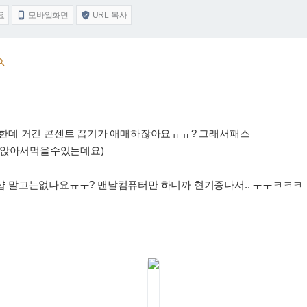
요
모바일화면
URL 복사



한데 거긴 콘센트 꼽기가 애매하잖아요ㅠㅠ? 그래서패스
 (앉아서먹을수있는데요)
 말고는없나요ㅠㅜ? 맨날컴퓨터만 하니까 현기증나서.. ㅜㅜㅋㅋㅋ