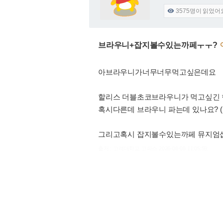
3575
명이 읽었어

브라우니+잡지볼수있는까페ㅜㅜ?
아브라우니가너무너무먹고싶은데요
할리스 더블초코브라우니가 먹고싶긴 
혹시다른데 브라우니 파는데 있나요?
그리고혹시 잡지볼수있는까페 뮤지엄샵
출처 : 고려대학교 고파스 2026-08-08 11:05:59: