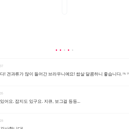
37
다! 견과류가 많이 들어간 브라우니예요! 쌉살 달콤하니 좋습니다.ㅋ
35
요. 잡지도 있구요. 지큐, 보그걸 등등...
:
28
데 감사합니다!