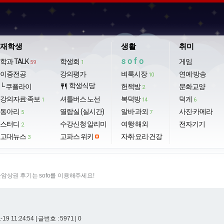
재학생
생활
취미
sofo
학과 TALK
학생회
게임
59
1
이중전공
강의평가
벼룩시장
연예·방송
10
학생식당
└ 쿠플라이
restaurant
헌책방
문화교양
2
강의자료·족보
셔틀버스 노선
복덕방
덕게
1
14
6
동아리
열람실 (실시간)
알바·과외
사진·카메라
5
7
스터디
수강신청 알리미
여행·해외
전자기기
2
고대뉴스
고파스 위키
자취·요리·건강
3
암상권 후기는 sofo를 이용해주세요!
-19 11:24:54
| 글번호 : 5971 | 0