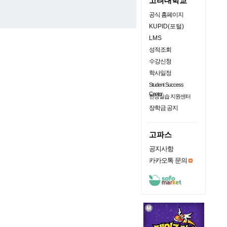
고려대학교
공식 홈페이지
KUPID(포털)
LMS
성적조회
수강신청
학사일정
Student Success
Center
현장실습 지원센터
장학금 공지
고파스
공지사항
카카오톡 문의