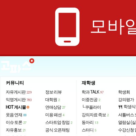
phone_android
모바일
커뮤니티
재학생
자유게시판
정보·리뷰
학과 TALK
학생회
229
97
익명게시판
대학원
이중전공
강의평가
783
2
2
학생식
HOT 게시물
연애상담
└ 쿠플라이
restaurant
27
웃음·연재
미용·패션
강의자료·족보
셔틀버스 
88
4
2
이슈·토론
스타트업·창업
동아리
열람실 (실
27
2
13
자유홍보
공식 오픈채팅
스터디
수강신청 
21
5