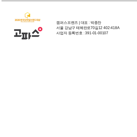
캠퍼스프렌즈 | 대표 : 박종찬
서울 강남구 테헤란로70길12 402-418A
사업자 등록번호 : 391-01-00107