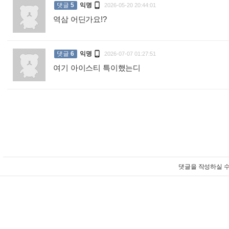

댓글
5
익명
2026-05-20 20:44:01
역삼 어딘가요!?
:

댓글
6
익명
2026-07-07 01:27:51
여기 아이스티 특이했는디
:
댓글을 작성하실 수