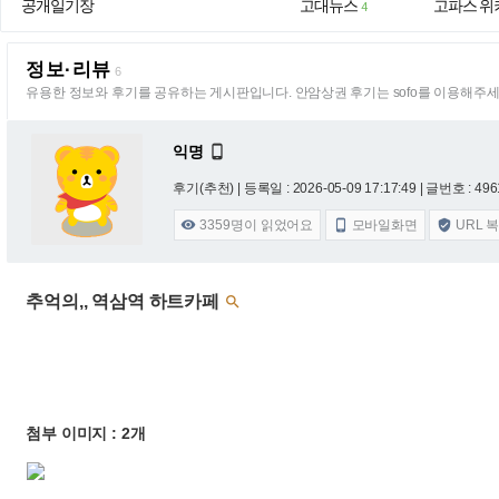
공개일기장
고대뉴스
고파스 위
4
정보·리뷰
6
유용한 정보와 후기를 공유하는 게시판입니다. 안암상권 후기는 sofo를 이용해주세
익명

후기(추천) |
등록일 : 2026-05-09 17:17:49
| 글번호 : 4961
3359
명이 읽었어요
모바일화면
URL 



추억의,, 역삼역 하트카페

첨부 이미지 : 2개