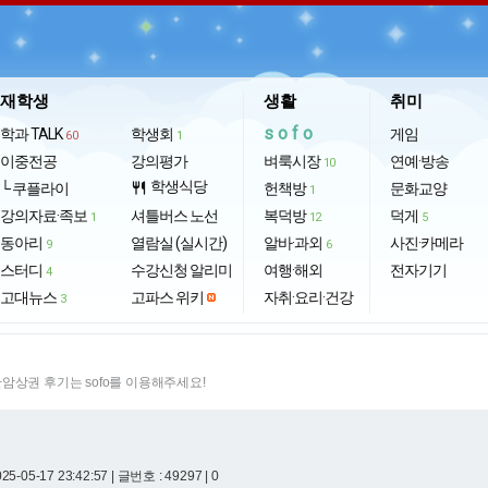
재학생
생활
취미
sofo
학과 TALK
학생회
게임
60
1
이중전공
강의평가
벼룩시장
연예·방송
10
학생식당
└ 쿠플라이
restaurant
헌책방
문화교양
1
강의자료·족보
셔틀버스 노선
복덕방
덕게
1
12
5
동아리
열람실 (실시간)
알바·과외
사진·카메라
9
6
스터디
수강신청 알리미
여행·해외
전자기기
4
고대뉴스
고파스 위키
자취·요리·건강
3
암상권 후기는 sofo를 이용해주세요!
25-05-17 23:42:57
| 글번호 : 49297 | 0