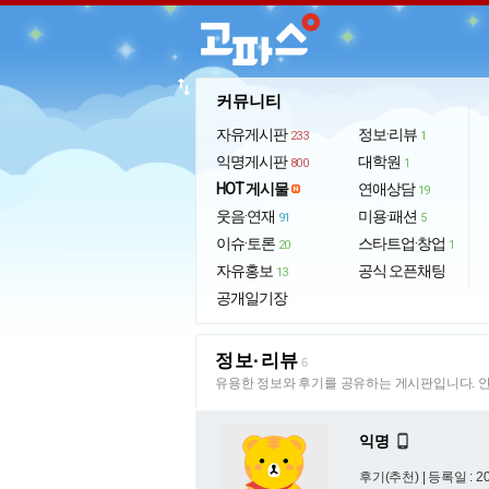
import_export
커뮤니티
자유게시판
정보·리뷰
233
1
익명게시판
대학원
800
1
HOT 게시물
연애상담
19
웃음·연재
미용·패션
91
5
이슈·토론
스타트업·창업
20
1
자유홍보
공식 오픈채팅
13
공개일기장
정보·리뷰
6
유용한 정보와 후기를 공유하는 게시판입니다. 안
익명

후기(추천) |
등록일 : 20