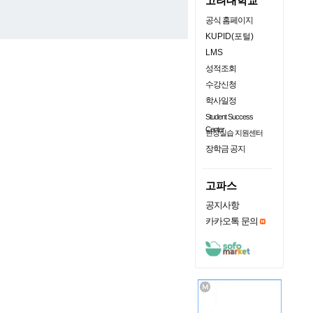
고려대학교
공식 홈페이지
KUPID(포털)
LMS
성적조회
수강신청
학사일정
Student Success
Center
현장실습 지원센터
장학금 공지
고파스
공지사항
카카오톡 문의