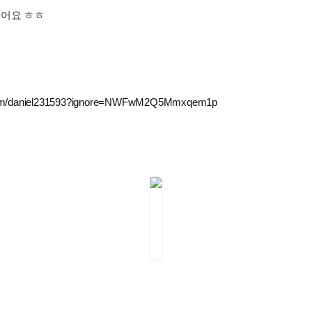
싶어요 ㅎㅎ
.com/daniel231593?ignore=NWFwM2Q5Mmxqem1p