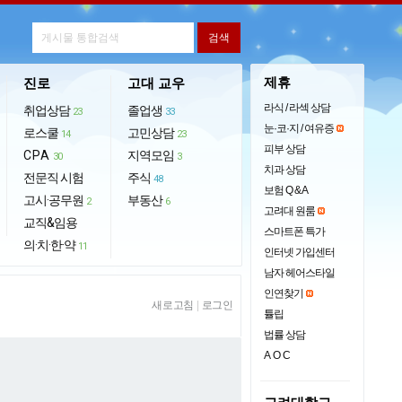
제휴
진로
고대 교우
라식 / 라섹 상담
취업상담
졸업생
23
33
눈·코·지 / 여유증
로스쿨
고민상담
14
23
피부 상담
CPA
지역모임
30
3
치과 상담
전문직 시험
주식
48
보험 Q & A
고시·공무원
부동산
2
6
고려대 원룸
교직&임용
스마트폰 특가
의·치·한·약
11
인터넷 가입센터
남자 헤어스타일
인연찾기
새로고침
|
로그인
튤립
법률 상담
AOC