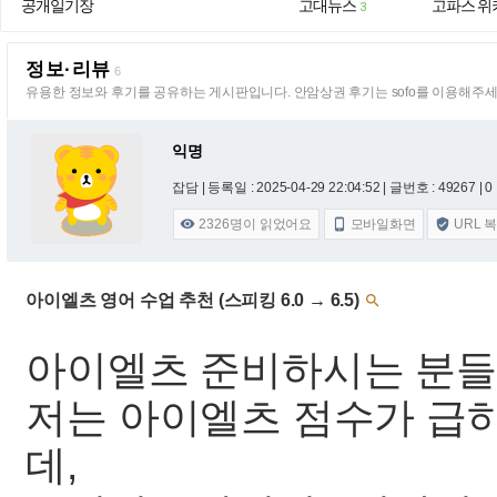
공개일기장
고대뉴스
고파스 위
3
정보·리뷰
6
유용한 정보와 후기를 공유하는 게시판입니다. 안암상권 후기는 sofo를 이용해주세
익명
잡담 |
등록일 : 2025-04-29 22:04:52
| 글번호 : 49267 | 0
2326
명이 읽었어요
모바일화면
URL 



아이엘츠 영어 수업 추천 (스피킹 6.0 → 6.5)

아이엘츠 준비하시는 분들
저는 아이엘츠 점수가 급
데,