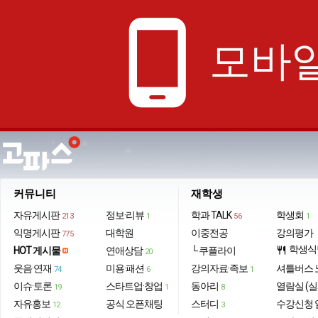
phone_android
모바일
커뮤니티
재학생
자유게시판
정보·리뷰
학과 TALK
학생회
213
1
56
1
익명게시판
대학원
이중전공
강의평가
775
학생식
HOT 게시물
연애상담
└ 쿠플라이
restaurant
20
웃음·연재
미용·패션
강의자료·족보
셔틀버스 
74
6
1
이슈·토론
스타트업·창업
동아리
열람실 (실
19
1
8
자유홍보
공식 오픈채팅
스터디
수강신청 
12
3