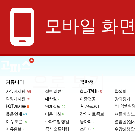
phone_android
모바일 화
으로 보기
커뮤니티
재학생
자유게시판
정보·리뷰
학과 TALK
학생회
261
1
45
익명게시판
대학원
이중전공
강의평가
733
2
학생식
HOT 게시물
연애상담
└ 쿠플라이
restaurant
20
웃음·연재
미용·패션
강의자료·족보
셔틀버스 
60
8
이슈·토론
스타트업·창업
동아리
열람실 (실
18
9
자유홍보
공식 오픈채팅
스터디
수강신청 
8
4