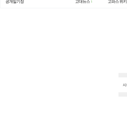
공개일기장
고대뉴스
고파스 위키
1
사