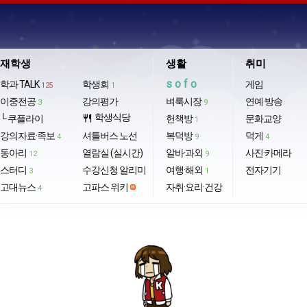
재학생
생활
취미
sofo
학과 TALK
학생회
게임
125
1
이중전공
강의평가
벼룩시장
연예·방송
3
9
학생식당
└ 쿠플라이
restaurant
헌책방
문화교양
1
강의자료·족보
셔틀버스 노선
복덕방
덕게
4
9
4
동아리
열람실 (실시간)
알바·과외
사진·카메라
12
9
스터디
수강신청 알리미
여행·해외
전자기기
3
1
고대뉴스
고파스 위키
자취·요리·건강
4