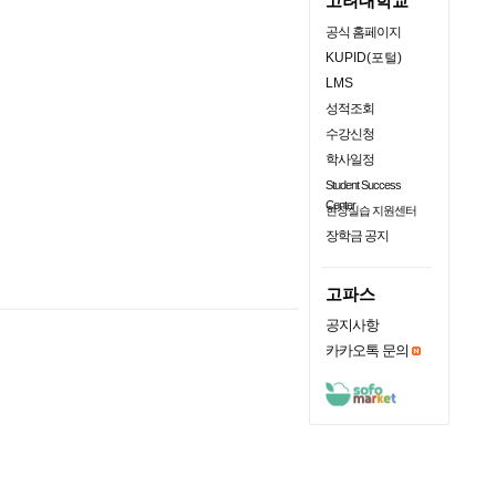
고려대학교
공식 홈페이지
KUPID(포털)
LMS
성적조회
수강신청
학사일정
Student Success
Center
현장실습 지원센터
장학금 공지
고파스
공지사항
카카오톡 문의