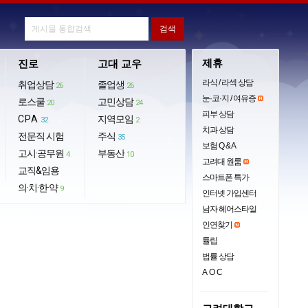
제휴
진로
고대 교우
라식 / 라섹 상담
취업상담
졸업생
26
26
눈·코·지 / 여유증
로스쿨
고민상담
20
24
피부 상담
CPA
지역모임
32
2
치과 상담
전문직 시험
주식
35
보험 Q & A
고시·공무원
부동산
4
10
고려대 원룸
교직&임용
스마트폰 특가
의·치·한·약
9
인터넷 가입센터
남자 헤어스타일
인연찾기
튤립
법률 상담
AOC