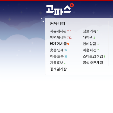
import_export
커뮤니티
자유게시판
정보·리뷰
211
1
익명게시판
대학원
782
2
HOT 게시물
연애상담
23
웃음·연재
미용·패션
92
7
이슈·토론
스타트업·창업
33
1
자유홍보
공식 오픈채팅
21
공개일기장