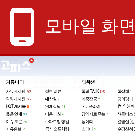
phone_android
모바일 화
으로 보기
커뮤니티
재학생
자유게시판
정보·리뷰
학과 TALK
학생회
208
1
125
1
익명게시판
대학원
이중전공
강의평가
762
2
2
학생식
HOT 게시물
연애상담
└ 쿠플라이
restaurant
24
웃음·연재
미용·패션
강의자료·족보
셔틀버스 
93
6
4
이슈·토론
스타트업·창업
동아리
열람실 (실
28
1
12
자유홍보
공식 오픈채팅
스터디
수강신청 
21
3