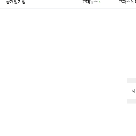
공개일기장
고대뉴스
고파스 위
4
사