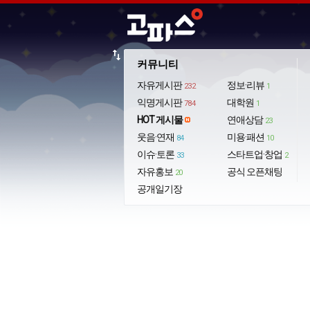
import_export
커뮤니티
자유게시판
정보·리뷰
232
1
익명게시판
대학원
784
1
HOT 게시물
연애상담
23
웃음·연재
미용·패션
84
10
이슈·토론
스타트업·창업
33
2
자유홍보
공식 오픈채팅
20
공개일기장