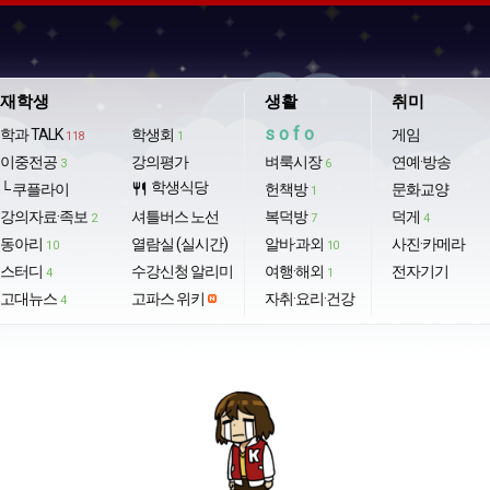
재학생
생활
취미
sofo
학과 TALK
학생회
게임
118
1
이중전공
강의평가
벼룩시장
연예·방송
3
6
학생식당
└ 쿠플라이
restaurant
헌책방
문화교양
1
강의자료·족보
셔틀버스 노선
복덕방
덕게
2
7
4
동아리
열람실 (실시간)
알바·과외
사진·카메라
10
10
스터디
수강신청 알리미
여행·해외
전자기기
4
1
고대뉴스
고파스 위키
자취·요리·건강
4