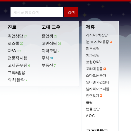
제휴
진로
고대 교우
라식 / 라섹 상담
취업상담
졸업생
27
23
눈·코·지 / 여유증
로스쿨
고민상담
20
24
피부 상담
CPA
지역모임
29
2
치과 상담
전문직 시험
주식
31
보험 Q & A
고시·공무원
부동산
6
7
고려대 원룸
교직&임용
스마트폰 특가
의·치·한·약
7
인터넷 가입센터
남자 헤어스타일
인연찾기
튤립
법률 상담
AOC