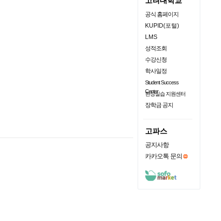
고려대학교
공식 홈페이지
KUPID(포털)
LMS
성적조회
수강신청
학사일정
Student Success
Center
현장실습 지원센터
장학금 공지
고파스
공지사항
카카오톡 문의