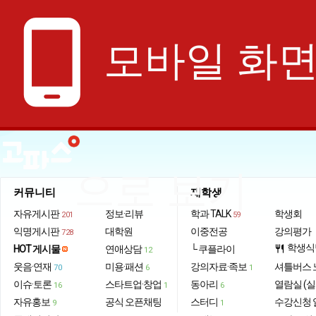
phone_android
모바일 화
으로 보기
커뮤니티
재학생
자유게시판
정보·리뷰
학과 TALK
학생회
201
59
익명게시판
대학원
이중전공
강의평가
728
학생식
HOT 게시물
연애상담
└ 쿠플라이
restaurant
12
웃음·연재
미용·패션
강의자료·족보
셔틀버스 
70
6
1
이슈·토론
스타트업·창업
동아리
열람실 (실
16
1
6
자유홍보
공식 오픈채팅
스터디
수강신청 
9
1