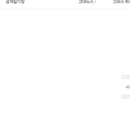
공개일기장
고대뉴스
고파스 위
3
사