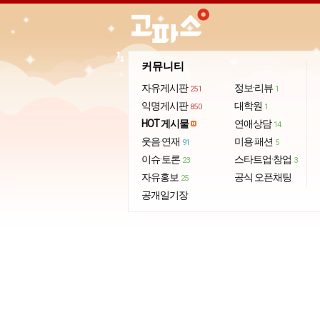
import_export
커뮤니티
자유게시판
정보·리뷰
251
1
익명게시판
대학원
850
1
HOT 게시물
연애상담
14
웃음·연재
미용·패션
91
5
이슈·토론
스타트업·창업
23
3
자유홍보
공식 오픈채팅
25
공개일기장