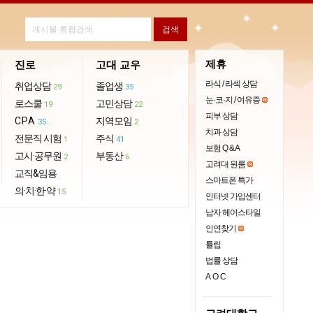
제휴
진로
고대 교우
라식 / 라섹 상담
취업상담
졸업생
29
35
눈·코·지 / 여유증
로스쿨
고민상담
19
22
피부 상담
CPA
지역모임
35
2
치과 상담
전문직 시험
주식
1
41
보험 Q & A
고시·공무원
부동산
2
6
고려대 원룸
교직&임용
스마트폰 특가
의·치·한·약
15
인터넷 가입센터
남자 헤어스타일
인연찾기
튤립
법률 상담
AOC