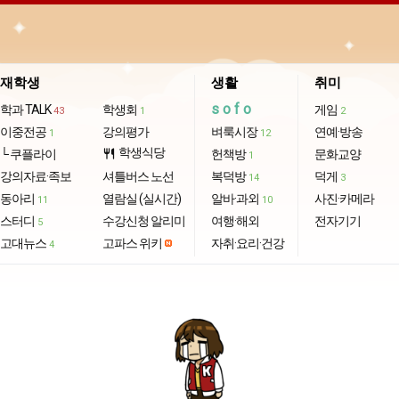
재학생
생활
취미
sofo
학과 TALK
학생회
게임
43
1
2
이중전공
강의평가
벼룩시장
연예·방송
1
12
학생식당
└ 쿠플라이
restaurant
헌책방
문화교양
1
강의자료·족보
셔틀버스 노선
복덕방
덕게
14
3
동아리
열람실 (실시간)
알바·과외
사진·카메라
11
10
스터디
수강신청 알리미
여행·해외
전자기기
5
고대뉴스
고파스 위키
자취·요리·건강
4