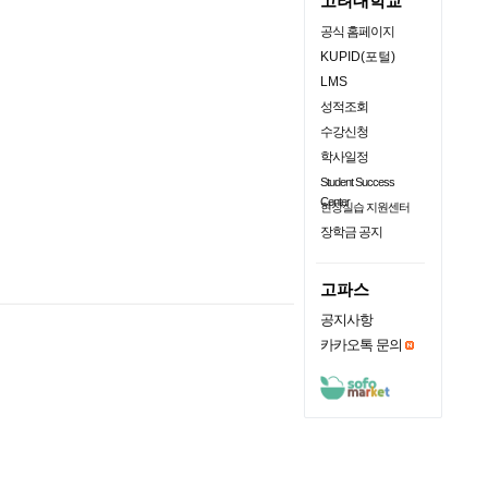
고려대학교
공식 홈페이지
KUPID(포털)
LMS
성적조회
수강신청
학사일정
Student Success
Center
현장실습 지원센터
장학금 공지
고파스
공지사항
카카오톡 문의