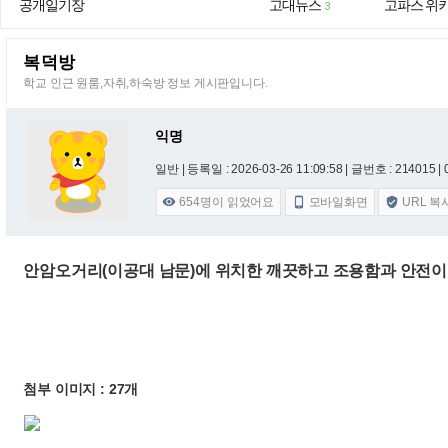
공개일기장
고대뉴스
고파스 위
3
복덕방
학교 인근 원룸,자취,하숙방 정보 게시판입니다.
익명
일반 |
등록일 : 2026-03-26 11:09:58
| 글번호 : 214015 | 
654
명이 읽었어요
모바일화면
URL 복



안암오거리(이공대 남문)에 위치한 깨끗하고 조용함과 안전이 확실
첨부 이미지 : 27개