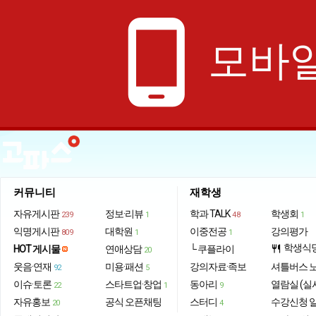
phone_android
모바일
커뮤니티
재학생
자유게시판
정보·리뷰
학과 TALK
학생회
239
1
48
1
익명게시판
대학원
이중전공
강의평가
809
1
1
학생식
HOT 게시물
연애상담
└ 쿠플라이
restaurant
20
웃음·연재
미용·패션
강의자료·족보
셔틀버스 
92
5
이슈·토론
스타트업·창업
동아리
열람실 (실
22
1
9
자유홍보
공식 오픈채팅
스터디
수강신청 
20
4