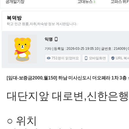
공개일기장
고대뉴스
고파스 위
3
복덕방
학교 인근 원룸,자취,하숙방 정보 게시판입니다.
익명

기타 |
등록일 : 2026-03-25 19:05:10
| 글번호 : 214009 | 
751
명이 읽었어요
모바일화면
URL 복



[임대-보증금2000,월150] 하남 미사신도시 더오페라 1차 3층
대단지앞 대로변,신한은행 
○ 위치