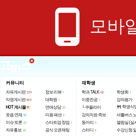
phone_android
모바일
커뮤니티
재학생
자유게시판
정보·리뷰
학과 TALK
학생회
239
1
48
1
익명게시판
대학원
이중전공
강의평가
809
1
1
학생식
HOT 게시물
연애상담
└ 쿠플라이
restaurant
20
웃음·연재
미용·패션
강의자료·족보
셔틀버스 
92
5
이슈·토론
스타트업·창업
동아리
열람실 (실
22
1
9
자유홍보
공식 오픈채팅
스터디
수강신청 
20
4