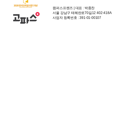
캠퍼스프렌즈 | 대표 : 박종찬
서울 강남구 테헤란로70길12 402-418A
사업자 등록번호 : 391-01-00107