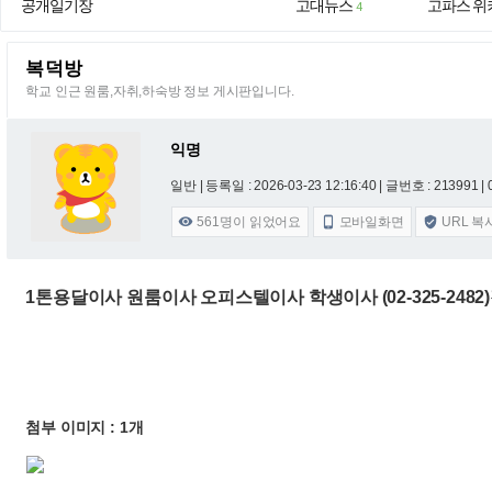
공개일기장
고대뉴스
고파스 위
4
복덕방
학교 인근 원룸,자취,하숙방 정보 게시판입니다.
익명
일반 |
등록일 : 2026-03-23 12:16:40
| 글번호 : 213991 | 
561
명이 읽었어요
모바일화면
URL 복



1톤용달이사 원룸이사 오피스텔이사 학생이사 (02-325-248
첨부 이미지 : 1개