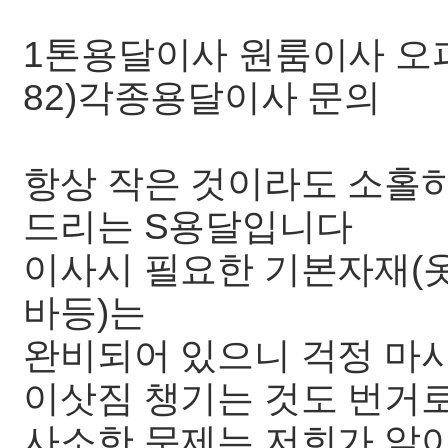
1톤용달이사 원룸이사 오피스
82)각종용달이사 문의
항상 작은 것이라도 소홀
드리는 S용달입니다
이사시 필요한 기본자재(옷
바등)는
완비되어 있으니 걱정 마
이삿짐 챙기는 것도 번거
사소한 문제는 저희가 알