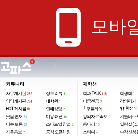
phone_android
모바일
커뮤니티
재학생
자유게시판
정보·리뷰
학과 TALK
학생회
232
1
118
1
익명게시판
대학원
이중전공
강의평가
784
1
3
학생식
HOT 게시물
연애상담
└ 쿠플라이
restaurant
23
웃음·연재
미용·패션
강의자료·족보
셔틀버스 
84
10
2
이슈·토론
스타트업·창업
동아리
열람실 (실
33
2
10
자유홍보
공식 오픈채팅
스터디
수강신청 
20
4