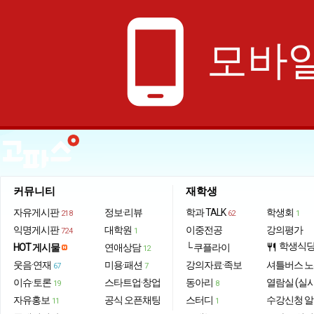
phone_android
모바일
커뮤니티
재학생
자유게시판
정보·리뷰
학과 TALK
학생회
218
62
1
익명게시판
대학원
이중전공
강의평가
724
1
학생식
HOT 게시물
연애상담
└ 쿠플라이
restaurant
12
웃음·연재
미용·패션
강의자료·족보
셔틀버스 
67
7
이슈·토론
스타트업·창업
동아리
열람실 (실
19
8
자유홍보
공식 오픈채팅
스터디
수강신청 
11
1