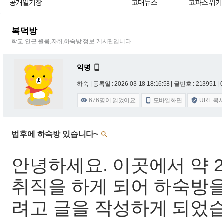
공개일기장
고대뉴스
고파스 위키
복덕방
학교 인근 원룸,자취,하숙방 정보 게시판입니다.
익명

하숙 |
등록일 : 2026-03-18 18:16:58
| 글번호 : 213951 | 
676
명이 읽었어요
모바일화면
URL 복



법후에 하숙방 있습니다~

안녕하세요. 이곳에서 약 
취직을 하게 되어 하숙방을
려고 글을 작성하게 되었습