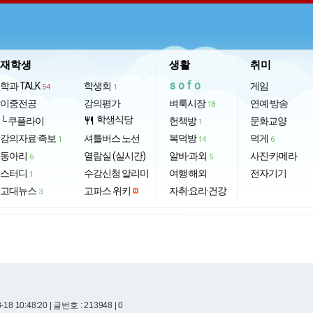
재학생
생활
취미
sofo
학과 TALK
학생회
게임
54
1
이중전공
강의평가
벼룩시장
연예·방송
18
학생식당
└ 쿠플라이
restaurant
헌책방
문화교양
1
강의자료·족보
셔틀버스 노선
복덕방
덕게
1
14
6
동아리
열람실 (실시간)
알바·과외
사진·카메라
6
5
스터디
수강신청 알리미
여행·해외
전자기기
1
고대뉴스
고파스 위키
자취·요리·건강
3
-18 10:48:20
| 글번호 : 213948 | 0