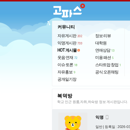
import_export
커뮤니티
자유게시판
정보·리뷰
202
익명게시판
대학원
733
HOT 게시물
연애상담
13
웃음·연재
미용·패션
72
5
이슈·토론
스타트업·창업
18
1
자유홍보
공식 오픈채팅
9
공개일기장
복덕방
학교 인근 원룸,자취,하숙방 정보 게시판입니다.
익명

일반 |
등록일 : 2026-03