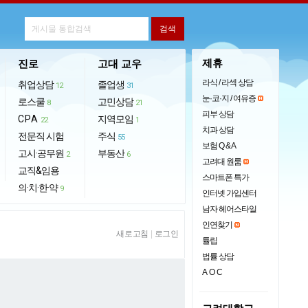
제휴
진로
고대 교우
라식 / 라섹 상담
취업상담
졸업생
12
31
눈·코·지 / 여유증
로스쿨
고민상담
8
21
피부 상담
CPA
지역모임
22
1
치과 상담
전문직 시험
주식
55
보험 Q & A
고시·공무원
부동산
2
6
고려대 원룸
교직&임용
스마트폰 특가
의·치·한·약
9
인터넷 가입센터
남자 헤어스타일
인연찾기
새로고침
|
로그인
튤립
법률 상담
AOC