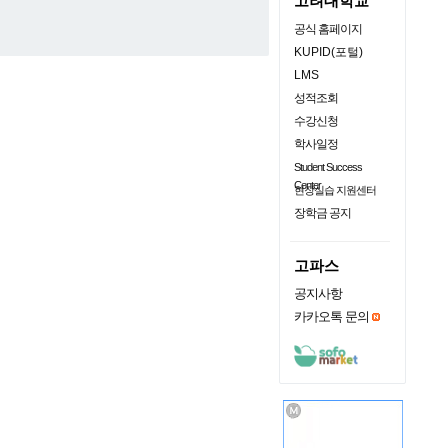
고려대학교
공식 홈페이지
KUPID(포털)
LMS
성적조회
수강신청
학사일정
Student Success
Center
현장실습 지원센터
장학금 공지
고파스
공지사항
카카오톡 문의