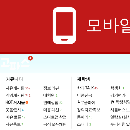
phone_android
모바일
커뮤니티
재학생
자유게시판
정보·리뷰
학과 TALK
학생회
262
45
1
익명게시판
대학원
이중전공
강의평가
742
2
학생식
HOT 게시물
연애상담
└ 쿠플라이
restaurant
22
웃음·연재
미용·패션
강의자료·족보
셔틀버스 
60
7
이슈·토론
스타트업·창업
동아리
열람실 (실
19
10
자유홍보
공식 오픈채팅
스터디
수강신청 
7
3