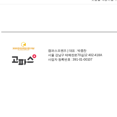
캠퍼스프렌즈 | 대표 : 박종찬
서울 강남구 테헤란로70길12 402-418A
사업자 등록번호 : 391-01-00107