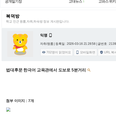
공개일기장
고대뉴스
고파스 위키
1
복덕방
학교 인근 원룸,자취,하숙방 정보 게시판입니다.
익명

자취/원룸 |
등록일 : 2026-03-16 21:28:58
| 글번호 : 21392
702
명이 읽었어요
모바일화면
URL 복



법대후문 한극어 교육관에서 도보로 5분거리

첨부 이미지 : 7개