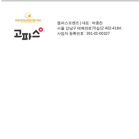
캠퍼스프렌즈 | 대표 : 박종찬
서울 강남구 테헤란로70길12 402-418A
사업자 등록번호 : 391-01-00107