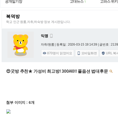
공개일기장
고대뉴스
고파스 위키
1
복덕방
학교 인근 원룸,자취,하숙방 정보 게시판입니다.
익명

자취/원룸 |
등록일 : 2026-03-15 19:14:39
| 글번호 : 21391
870
명이 읽었어요
모바일화면
URL 복



😍굿방 추천★ 가성비 최고방! 300/40!! 풀옵션 법대후문

첨부 이미지 : 6개