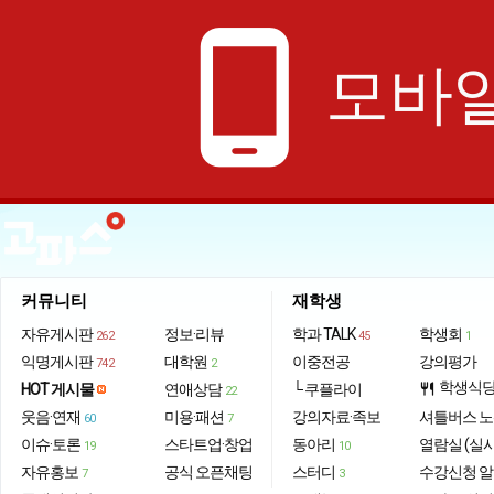
phone_android
모바일
커뮤니티
재학생
자유게시판
정보·리뷰
학과 TALK
학생회
262
45
1
익명게시판
대학원
이중전공
강의평가
742
2
학생식
HOT 게시물
연애상담
└ 쿠플라이
restaurant
22
웃음·연재
미용·패션
강의자료·족보
셔틀버스 
60
7
이슈·토론
스타트업·창업
동아리
열람실 (실
19
10
자유홍보
공식 오픈채팅
스터디
수강신청 
7
3