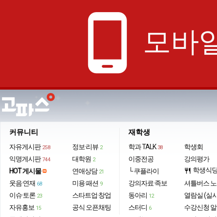
phone_android
모바일
커뮤니티
재학생
자유게시판
정보·리뷰
학과 TALK
학생회
258
2
38
익명게시판
대학원
이중전공
강의평가
744
2
학생식
HOT 게시물
연애상담
└ 쿠플라이
restaurant
21
웃음·연재
미용·패션
강의자료·족보
셔틀버스 
68
9
이슈·토론
스타트업·창업
동아리
열람실 (실
23
12
자유홍보
공식 오픈채팅
스터디
수강신청 
15
6