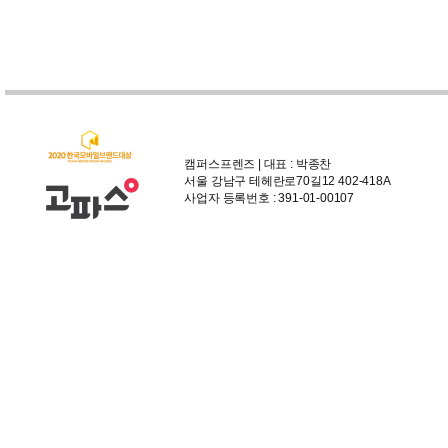
캠퍼스프렌즈 | 대표 : 박종찬
서울 강남구 테헤란로70길12 402-418A
사업자 등록번호 : 391-01-00107