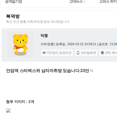
공개일기장
고대뉴스
고파스 위키
1
복덕방
학교 인근 원룸,자취,하숙방 정보 게시판입니다.
익명
자취/원룸 |
등록일 : 2026-03-15 14:58:21
| 글번호 : 21391
701
명이 읽었어요
모바일화면
URL 복



안암역 스타벅스뒤 남자자취방 있습니다.33만

첨부 이미지 : 2개