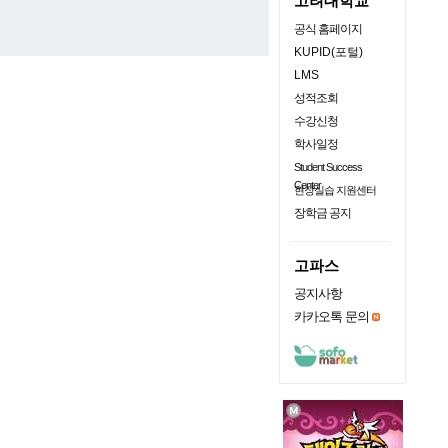
고려대학교
공식 홈페이지
KUPID(포털)
LMS
성적조회
수강신청
학사일정
Student Success
Center
현장실습 지원센터
장학금 공지
고파스
공지사항
카카오톡 문의