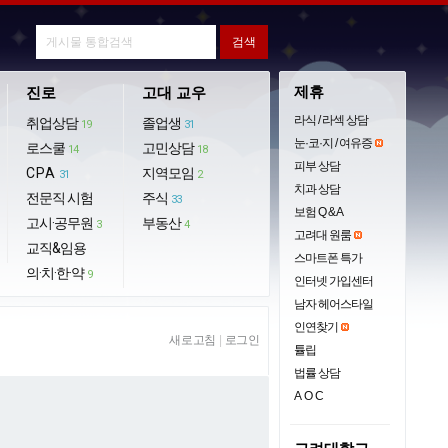
제휴
진로
고대 교우
라식 / 라섹 상담
취업상담
졸업생
19
31
눈·코·지 / 여유증
로스쿨
고민상담
14
18
피부 상담
CPA
지역모임
31
2
치과 상담
전문직 시험
주식
33
보험 Q & A
고시·공무원
부동산
3
4
고려대 원룸
교직&임용
스마트폰 특가
의·치·한·약
9
인터넷 가입센터
남자 헤어스타일
인연찾기
새로고침
|
로그인
튤립
법률 상담
AOC