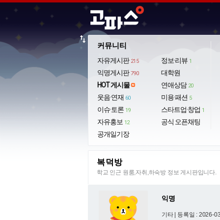
import_export
커뮤니티
자유게시판
정보·리뷰
215
1
익명게시판
대학원
790
HOT 게시물
연애상담
20
웃음·연재
미용·패션
60
5
이슈·토론
스타트업·창업
19
1
자유홍보
공식 오픈채팅
12
공개일기장
복덕방
학교 인근 원룸,자취,하숙방 정보 게시판입니다.
익명
기타 |
등록일 : 2026-03