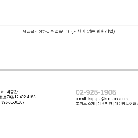
(권한이 없는 회원레벨)
댓글을 작성하실 수 없습니다.
02-925-1905
표 : 박종찬
로70길12 402-418A
e-mail :
kopapa@koreapas.com
91-01-00107
고파스 소개
|
이용약관
|
개인정보취급