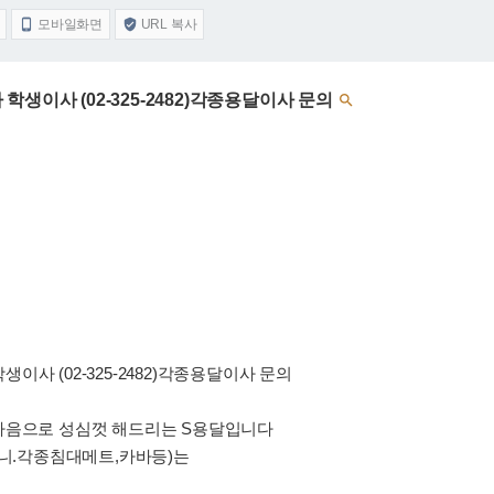
모바일화면
URL 복사


생이사 (02-325-2482)각종용달이사 문의

사 (02-325-2482)각종용달이사 문의
마음으로 성심껏 해드리는 S용달입니다
구니.각종침대메트,카바등)는