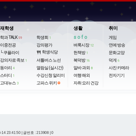
재학생
생활
취미
sofo
학과 TALK
학생회
게임
59
1
이중전공
강의평가
벼룩시장
연예·방송
12
학생식당
└ 쿠플라이
restaurant
헌책방
문화교양
1
강의자료·족보
셔틀버스 노선
복덕방
덕게
1
16
6
동아리
열람실 (실시간)
알바·과외
사진·카메라
4
8
스터디
수강신청 알리미
여행·해외
전자기기
1
고대뉴스
고파스 위키
자취·요리·건강
3
-14 23:41:50
| 글번호 : 213908 | 0