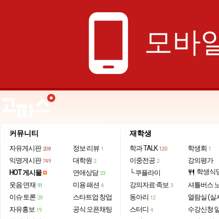
phone_android
모바일
커뮤니티
재학생
자유게시판
정보·리뷰
학과 TALK
학생회
208
1
120
1
익명게시판
대학원
이중전공
강의평가
749
2
2
학생식
HOT 게시물
연애상담
└ 쿠플라이
restaurant
23
웃음·연재
미용·패션
강의자료·족보
셔틀버스 
91
4
3
이슈·토론
스타트업·창업
동아리
열람실 (실
29
12
자유홍보
공식 오픈채팅
스터디
수강신청 
19
4