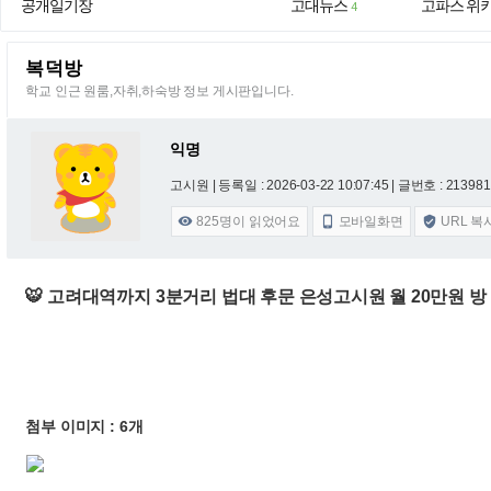
공개일기장
고대뉴스
고파스 위
4
복덕방
학교 인근 원룸,자취,하숙방 정보 게시판입니다.
익명
고시원 |
등록일 : 2026-03-22 10:07:45
| 글번호 : 213981 
825
명이 읽었어요
모바일화면
URL 복



🐯 고려대역까지 3분거리 법대 후문 은성고시원 월 20만원 
첨부 이미지 : 6개