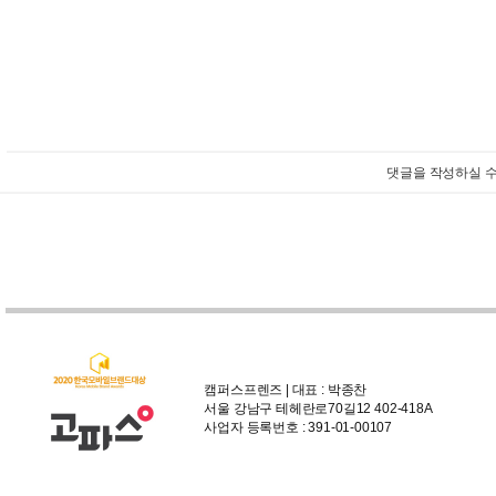
댓글을 작성하실 수
캠퍼스프렌즈 | 대표 : 박종찬
서울 강남구 테헤란로70길12 402-418A
사업자 등록번호 : 391-01-00107