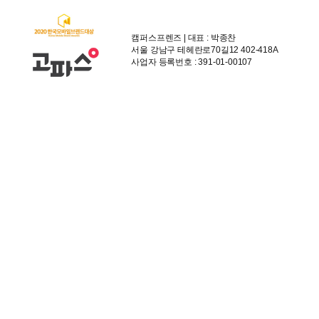
캠퍼스프렌즈 | 대표 : 박종찬
서울 강남구 테헤란로70길12 402-418A
사업자 등록번호 : 391-01-00107