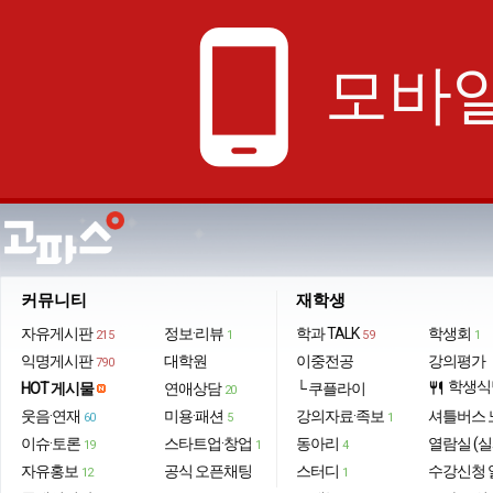
phone_android
모바일
커뮤니티
재학생
자유게시판
정보·리뷰
학과 TALK
학생회
215
1
59
1
익명게시판
대학원
이중전공
강의평가
790
학생식
HOT 게시물
연애상담
└ 쿠플라이
restaurant
20
웃음·연재
미용·패션
강의자료·족보
셔틀버스 
60
5
1
이슈·토론
스타트업·창업
동아리
열람실 (실
19
1
4
자유홍보
공식 오픈채팅
스터디
수강신청 
12
1