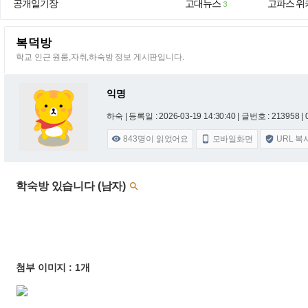
공개일기장
고대뉴스
고파스 위
3
복덕방
학교 인근 원룸,자취,하숙방 정보 게시판입니다.
익명
하숙 |
등록일 : 2026-03-19 14:30:40
| 글번호 : 213958 | 
843
명이 읽었어요
모바일화면
URL 복



학숙방 있습니다 (남자)

첨부 이미지 : 1개