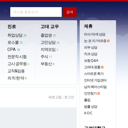
제휴
진로
고대 교우
라식 / 라섹 상담
취업상담
졸업생
28
29
눈·코·지 / 여유증
로스쿨
고민상담
20
24
피부 상담
CPA
지역모임
34
2
치과 상담
전문직 시험
주식
17
보험 Q & A
고시·공무원
부동산
6
8
고려대 원룸
교직&임용
스마트폰 특가
의·치·한·약
8
인터넷 가입센터
남자 헤어스타일
인연찾기
새로고침
|
로그인
튤립
법률 상담
AOC