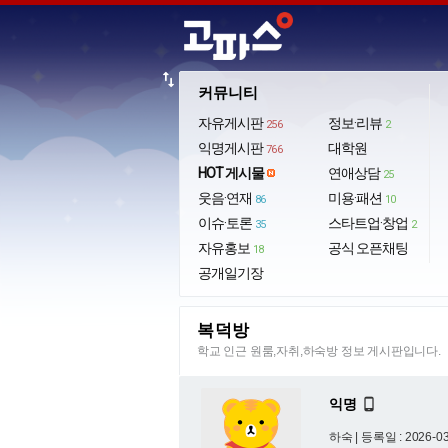
import_export
커뮤니티
자유게시판
정보·리뷰
256
2
익명게시판
대학원
766
HOT 게시물
연애상담
25
웃음·연재
미용·패션
86
10
이슈·토론
스타트업·창업
35
2
자유홍보
공식 오픈채팅
18
공개일기장
복덕방
학교 인근 원룸,자취,하숙방 정보 게시판입니다.
익명

하숙 |
등록일 : 2026-03