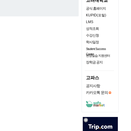
고려대학교
공식 홈페이지
KUPID(포털)
LMS
성적조회
수강신청
학사일정
Student Success
Center
현장실습 지원센터
장학금 공지
고파스
공지사항
카카오톡 문의