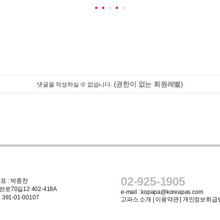
(권한이 없는 회원레벨)
댓글을 작성하실 수 없습니다.
02-925-1905
표 : 박종찬
로70길12 402-418A
e-mail :
kopapa@koreapas.com
91-01-00107
고파스 소개
|
이용약관
|
개인정보취급