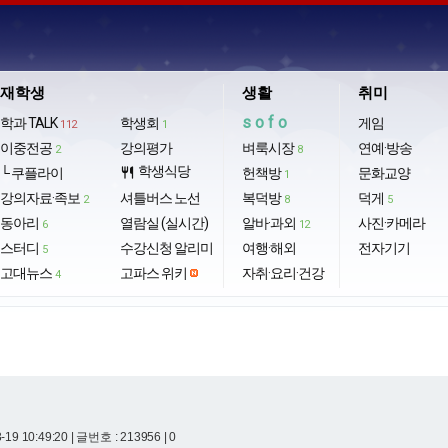
재학생
생활
취미
sofo
학과 TALK
학생회
게임
112
1
이중전공
강의평가
벼룩시장
연예·방송
2
8
학생식당
└ 쿠플라이
restaurant
헌책방
문화교양
1
강의자료·족보
셔틀버스 노선
복덕방
덕게
2
8
5
동아리
열람실 (실시간)
알바·과외
사진·카메라
6
12
스터디
수강신청 알리미
여행·해외
전자기기
5
고대뉴스
고파스 위키
자취·요리·건강
4
-19 10:49:20
| 글번호 : 213956 | 0