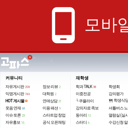
phone_android
모바일
커뮤니티
재학생
자유게시판
정보·리뷰
학과 TALK
학생회
258
2
38
익명게시판
대학원
이중전공
강의평가
744
2
학생식
HOT 게시물
연애상담
└ 쿠플라이
restaurant
21
웃음·연재
미용·패션
강의자료·족보
셔틀버스 
68
9
이슈·토론
스타트업·창업
동아리
열람실 (실
23
12
자유홍보
공식 오픈채팅
스터디
수강신청 
15
6