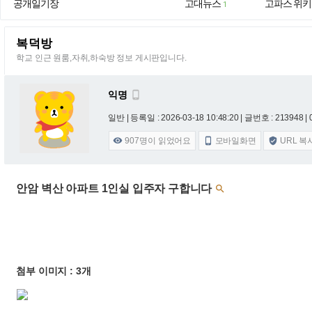
공개일기장
고대뉴스
고파스 위키
1
복덕방
학교 인근 원룸,자취,하숙방 정보 게시판입니다.
익명

일반 |
등록일 : 2026-03-18 10:48:20
| 글번호 : 213948 | 
907
명이 읽었어요
모바일화면
URL 복



안암 벽산 아파트 1인실 입주자 구합니다

첨부 이미지 : 3개