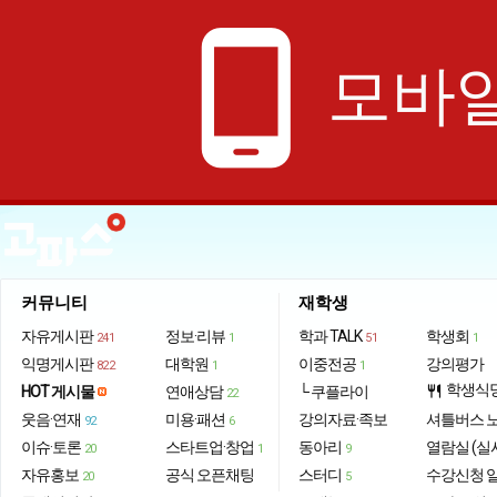
phone_android
모바일
커뮤니티
재학생
자유게시판
정보·리뷰
학과 TALK
학생회
241
1
51
1
익명게시판
대학원
이중전공
강의평가
822
1
1
학생식
HOT 게시물
연애상담
└ 쿠플라이
restaurant
22
웃음·연재
미용·패션
강의자료·족보
셔틀버스 
92
6
이슈·토론
스타트업·창업
동아리
열람실 (실
20
1
9
자유홍보
공식 오픈채팅
스터디
수강신청 
20
5