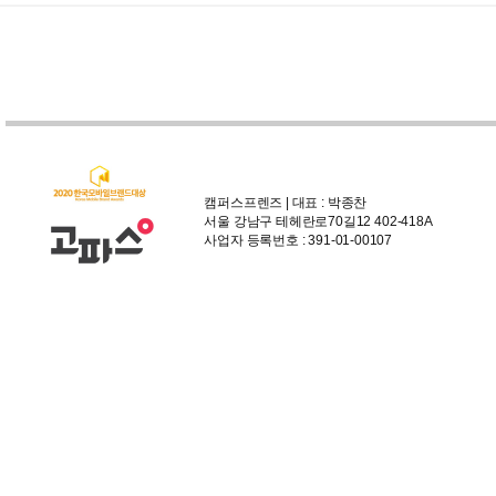
캠퍼스프렌즈 | 대표 : 박종찬
서울 강남구 테헤란로70길12 402-418A
사업자 등록번호 : 391-01-00107