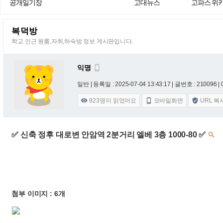
공개일기장
고대뉴스
고파스 위
복덕방
학교 인근 원룸,자취,하숙방 정보 게시판입니다.
익명

일반 |
등록일 : 2025-07-04 13:43:17
| 글번호 : 210096 | 
923
명이 읽었어요
모바일화면
URL 복



✅ 신축 정후 대로변 안암역 2분거리 엘베 3층 1000-80 ✅

첨부 이미지 : 6개