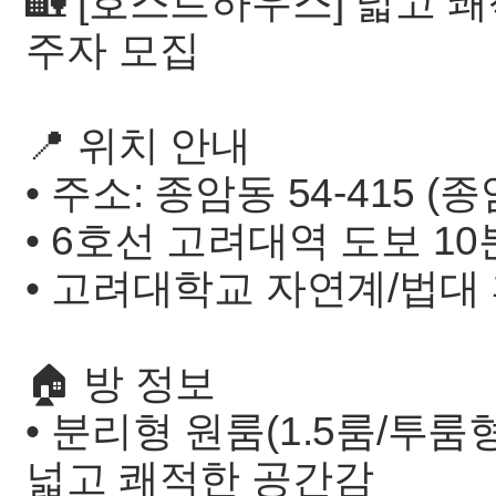
🏡 [호스트하우스] 넓고 쾌
주자 모집
📍 위치 안내
• 주소: 종암동 54-415 (
• 6호선 고려대역 도보 10
• 고려대학교 자연계/법대 
🏠 방 정보
• 분리형 원룸(1.5룸/투
넓고 쾌적한 공간감