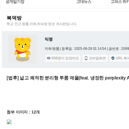
공개일기장
고대뉴스
고파스 위
복덕방
학교 인근 원룸,자취,하숙방 정보 게시판입니다.
익명
자취/원룸 |
등록일 : 2025-06-28 01:14:54
| 글번호 : 20996
998
명이 읽었어요
모바일화면
URL 복



[법후] 넓고 쾌적한 분리형 투룸 매물(feat. 냉정한 perplexity A
첨부 이미지 : 12개