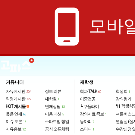
phone_android
모바일
커뮤니티
재학생
자유게시판
정보·리뷰
학과 TALK
학생회
204
60
1
익명게시판
대학원
이중전공
강의평가
722
1
학생식
HOT 게시물
연애상담
└ 쿠플라이
restaurant
13
웃음·연재
미용·패션
강의자료·족보
셔틀버스 
68
5
1
이슈·토론
스타트업·창업
동아리
열람실 (실
18
7
자유홍보
공식 오픈채팅
스터디
수강신청 
12
1