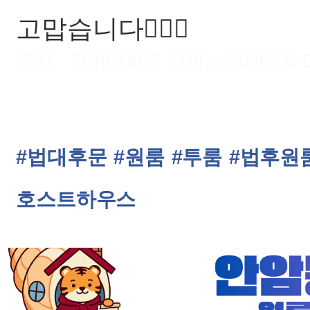
고맙습니다🙇🏻‍♂️
출처 : 고려대학교 고파스 2026-08-09 
#법대후문
#원룸
#투룸
#법후원
호스트하우스