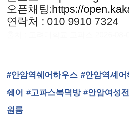
오픈채팅:
https://open.k
연락처 : 010 9910 7324
출처 : 고려대학교 고파스 2026-08-09 
#안암역쉐어하우스
#안암역셰어
쉐어
#고파스복덕방
#안암여성
원룸