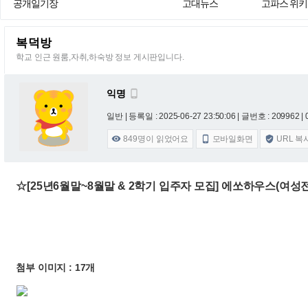
공개일기장
고대뉴스
고파스 위키
복덕방
학교 인근 원룸,자취,하숙방 정보 게시판입니다.
익명

일반 |
등록일 : 2025-06-27 23:50:06
| 글번호 : 209962 | 
849
명이 읽었어요
모바일화면
URL 복



☆[25년6월말~8월말 & 2학기 입주자 모집] 에쏘하우스(여
첨부 이미지 : 17개