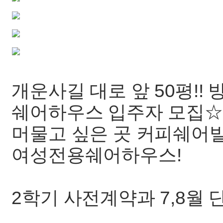
개운사길 대로 앞 50평!! 
쉐어하우스 입주자 모집☆
머물고 싶은 곳 커피쉐어빌
여성전용쉐어하우스!
2학기 사전계약과 7,8월