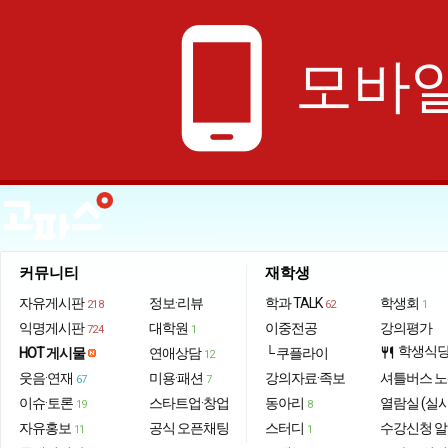
phone_android
모바일
커뮤니티
재학생
자유게시판
정보·리뷰
학과 TALK
학생회
218
62
1
익명게시판
대학원
이중전공
강의평가
724
1
학생식
HOT 게시물
연애상담
└ 쿠플라이
restaurant
12
웃음·연재
미용·패션
강의자료·족보
셔틀버스 
67
7
이슈·토론
스타트업·창업
동아리
열람실 (실
19
8
자유홍보
공식 오픈채팅
스터디
수강신청 
11
1