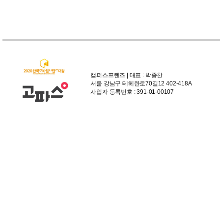
캠퍼스프렌즈 | 대표 : 박종찬
서울 강남구 테헤란로70길12 402-418A
사업자 등록번호 : 391-01-00107