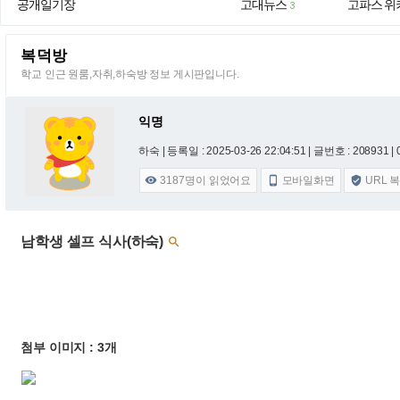
공개일기장
고대뉴스
고파스 위
3
복덕방
학교 인근 원룸,자취,하숙방 정보 게시판입니다.
익명
하숙 |
등록일 : 2025-03-26 22:04:51
| 글번호 : 208931 | 
3187
명이 읽었어요
모바일화면
URL 



남학생 셀프 식사(하숙)

첨부 이미지 : 3개