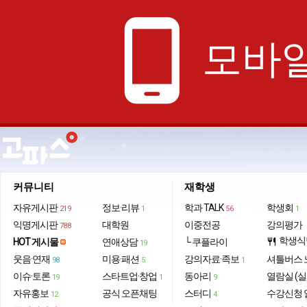
phone_android
모바일
커뮤니티
재학생
자유게시판
정보·리뷰
학과 TALK
학생회
219
1
56
1
익명게시판
대학원
이중전공
강의평가
788
학생식
HOT 게시물
연애상담
└ 쿠플라이
restaurant
19
웃음·연재
미용·패션
강의자료·족보
셔틀버스 
98
5
1
이슈·토론
스타트업·창업
동아리
열람실 (실
19
1
9
자유홍보
공식 오픈채팅
스터디
수강신청 
12
4