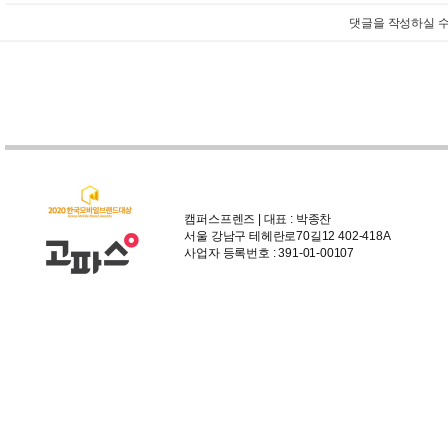
댓글을 작성하실 수
캠퍼스프렌즈 | 대표 : 박종찬
서울 강남구 테헤란로70길12 402-418A
사업자 등록번호 : 391-01-00107