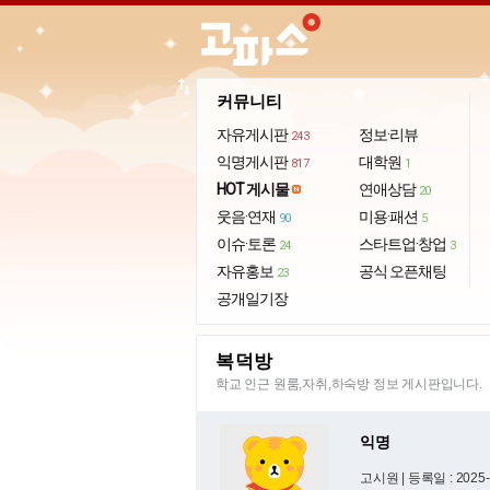
import_export
커뮤니티
자유게시판
정보·리뷰
243
익명게시판
대학원
817
1
HOT 게시물
연애상담
20
웃음·연재
미용·패션
90
5
이슈·토론
스타트업·창업
24
3
자유홍보
공식 오픈채팅
23
공개일기장
복덕방
학교 인근 원룸,자취,하숙방 정보 게시판입니다.
익명
고시원 |
등록일 : 2025-