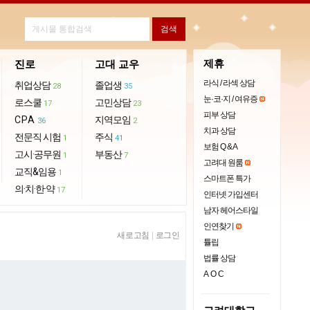
제휴
진로
고대 교우
라식 / 라섹 상담
취업상담
졸업생
28
35
눈·코·지 / 여유증
로스쿨
고민상담
17
23
피부 상담
CPA
지역모임
36
2
치과 상담
전문직 시험
주식
1
41
보험 Q & A
고시·공무원
부동산
1
7
고려대 원룸
교직&임용
1
스마트폰 특가
의·치·한·약
17
인터넷 가입센터
남자 헤어스타일
인연찾기
새로고침
|
로그인
튤립
법률 상담
AOC