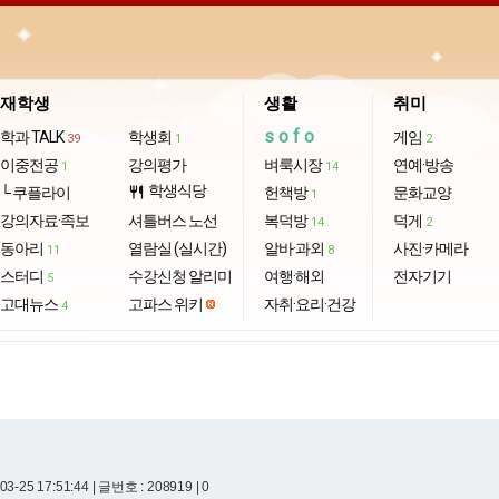
재학생
생활
취미
sofo
학과 TALK
학생회
게임
39
1
2
이중전공
강의평가
벼룩시장
연예·방송
1
14
학생식당
└ 쿠플라이
restaurant
헌책방
문화교양
1
강의자료·족보
셔틀버스 노선
복덕방
덕게
14
2
동아리
열람실 (실시간)
알바·과외
사진·카메라
11
8
스터디
수강신청 알리미
여행·해외
전자기기
5
고대뉴스
고파스 위키
자취·요리·건강
4
03-25 17:51:44
| 글번호 : 208919 | 0