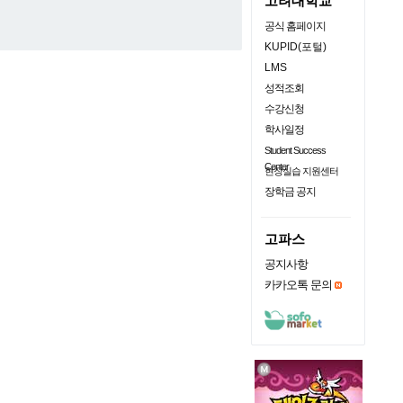
고려대학교
공식 홈페이지
KUPID(포털)
LMS
성적조회
수강신청
학사일정
Student Success
Center
현장실습 지원센터
장학금 공지
고파스
공지사항
카카오톡 문의