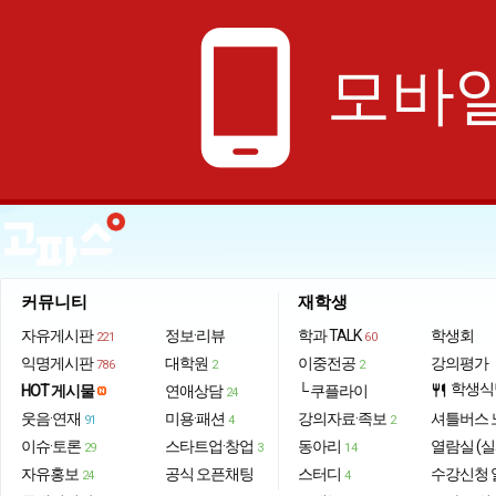
phone_android
모바일
커뮤니티
재학생
자유게시판
정보·리뷰
학과 TALK
학생회
221
60
익명게시판
대학원
이중전공
강의평가
786
2
2
학생식
HOT 게시물
연애상담
└ 쿠플라이
restaurant
24
웃음·연재
미용·패션
강의자료·족보
셔틀버스 
91
4
2
이슈·토론
스타트업·창업
동아리
열람실 (실
29
3
14
자유홍보
공식 오픈채팅
스터디
수강신청 
24
4