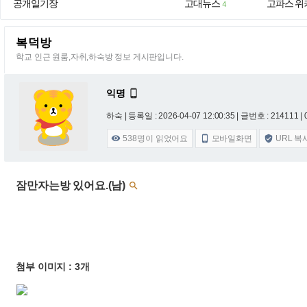
공개일기장
고대뉴스
고파스 위
4
복덕방
학교 인근 원룸,자취,하숙방 정보 게시판입니다.
익명

하숙 |
등록일 : 2026-04-07 12:00:35
| 글번호 : 214111 | 
538
명이 읽었어요
모바일화면
URL 복



잠만자는방 있어요.(남)

첨부 이미지 : 3개