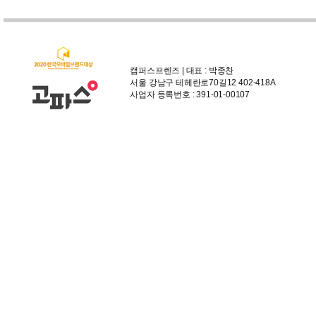
캠퍼스프렌즈 | 대표 : 박종찬
서울 강남구 테헤란로70길12 402-418A
사업자 등록번호 : 391-01-00107