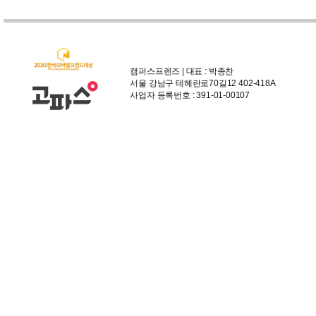
캠퍼스프렌즈 | 대표 : 박종찬
서울 강남구 테헤란로70길12 402-418A
사업자 등록번호 : 391-01-00107