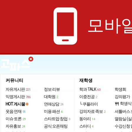
phone_android
모바일
커뮤니티
재학생
자유게시판
정보·리뷰
학과 TALK
학생회
221
60
익명게시판
대학원
이중전공
강의평가
786
2
2
학생식
HOT 게시물
연애상담
└ 쿠플라이
restaurant
24
웃음·연재
미용·패션
강의자료·족보
셔틀버스 
91
4
2
이슈·토론
스타트업·창업
동아리
열람실 (실
29
3
14
자유홍보
공식 오픈채팅
스터디
수강신청 
24
4