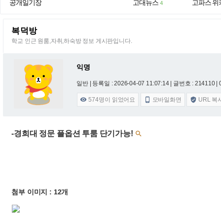
공개일기장
고대뉴스
고파스 위
4
복덕방
학교 인근 원룸,자취,하숙방 정보 게시판입니다.
익명
일반 |
등록일 : 2026-04-07 11:07:14
| 글번호 : 214110 | 
574
명이 읽었어요
모바일화면
URL 복



-경희대 정문 플옵션 투룸 단기가능!

첨부 이미지 : 12개