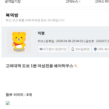
공개일기장
고대뉴스
고파스 위
4
복덕방
학교 인근 원룸,자취,하숙방 정보 게시판입니다.
익명
하숙 |
등록일 : 2026-04-06 20:04:52
| 글번호 : 214107 | 
671
명이 읽었어요
모바일화면
URL 복



고려대역 도보 1분 여성전용 쉐어하우스

첨부 이미지 : 8개