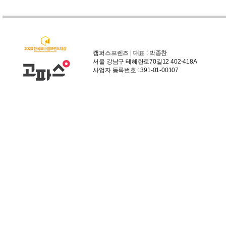
캠퍼스프렌즈 | 대표 : 박종찬
서울 강남구 테헤란로70길12 402-418A
사업자 등록번호 : 391-01-00107