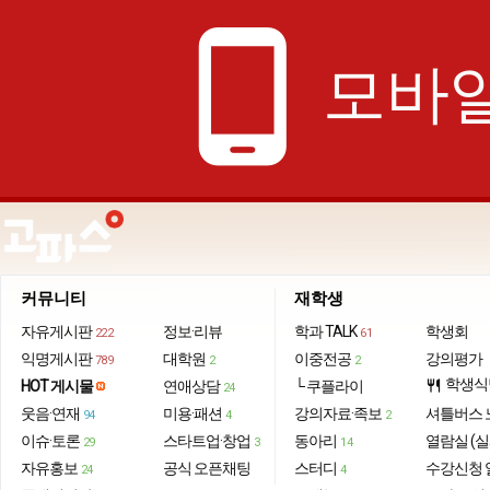
phone_android
모바일
커뮤니티
재학생
자유게시판
정보·리뷰
학과 TALK
학생회
222
61
익명게시판
대학원
이중전공
강의평가
789
2
2
학생식
HOT 게시물
연애상담
└ 쿠플라이
restaurant
24
웃음·연재
미용·패션
강의자료·족보
셔틀버스 
94
4
2
이슈·토론
스타트업·창업
동아리
열람실 (실
29
3
14
자유홍보
공식 오픈채팅
스터디
수강신청 
24
4