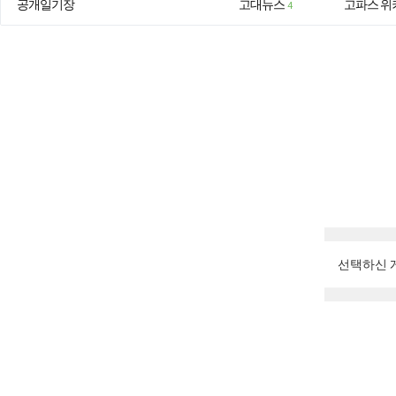
공개일기장
고대뉴스
고파스 위
4
선택하신 