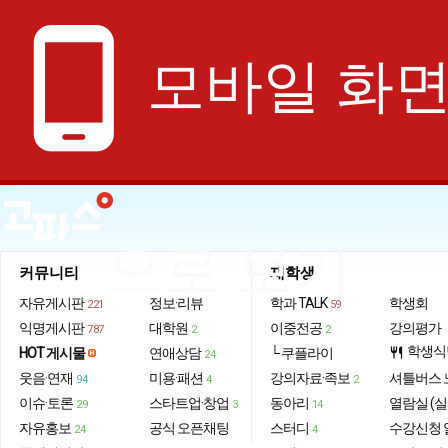
phone_android
모바일 화
으로 보기
커뮤니티
재학생
자유게시판
정보·리뷰
학과 TALK
학생회
221
59
익명게시판
대학원
이중전공
강의평가
787
2
2
학생식
HOT 게시물
연애상담
└ 쿠플라이
restaurant
24
웃음·연재
미용·패션
강의자료·족보
셔틀버스 
94
4
2
이슈·토론
스타트업·창업
동아리
열람실 (실
29
3
14
자유홍보
공식 오픈채팅
스터디
수강신청 
24
4