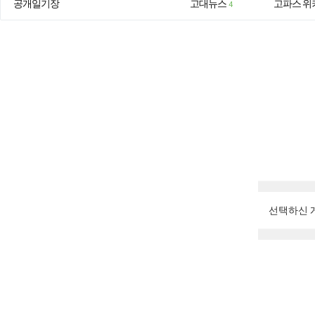
공개일기장
고대뉴스
고파스 위
4
선택하신 