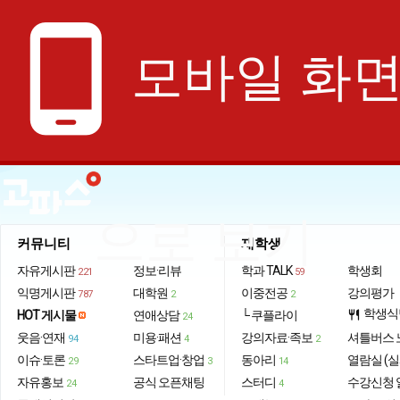
phone_android
모바일 화
으로 보기
커뮤니티
재학생
자유게시판
정보·리뷰
학과 TALK
학생회
221
59
익명게시판
대학원
이중전공
강의평가
787
2
2
학생식
HOT 게시물
연애상담
└ 쿠플라이
restaurant
24
웃음·연재
미용·패션
강의자료·족보
셔틀버스 
94
4
2
이슈·토론
스타트업·창업
동아리
열람실 (실
29
3
14
자유홍보
공식 오픈채팅
스터디
수강신청 
24
4