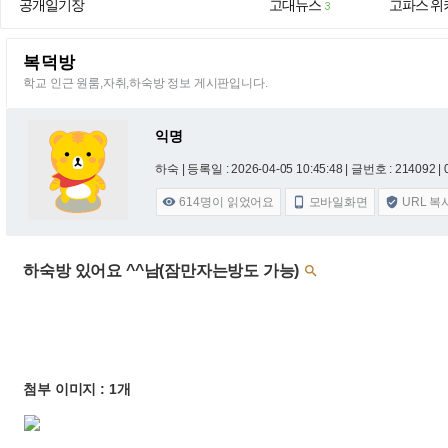
공개일기장
고대뉴스
고파스 위
3
복덕방
학교 인근 원룸,자취,하숙방 정보 게시판입니다.
익명
하숙 |
등록일 : 2026-04-05 10:45:48
| 글번호 : 214092 | 
614
명이 읽었어요
모바일화면
URL 복



하숙방 있어요 ^^남(잠만자는방도 가능)

첨부 이미지 : 1개