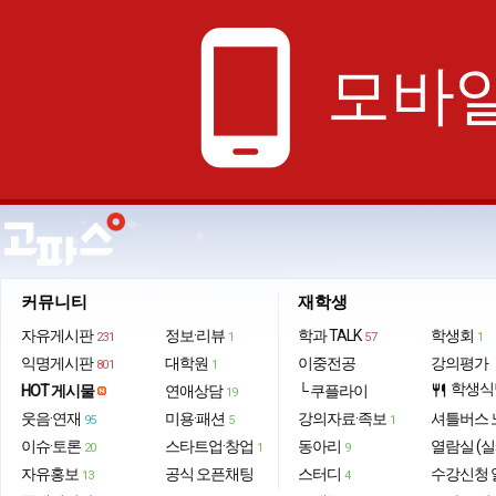
phone_android
모바일
커뮤니티
재학생
자유게시판
정보·리뷰
학과 TALK
학생회
231
1
57
1
익명게시판
대학원
이중전공
강의평가
801
1
학생식
HOT 게시물
연애상담
└ 쿠플라이
restaurant
19
웃음·연재
미용·패션
강의자료·족보
셔틀버스 
95
5
1
이슈·토론
스타트업·창업
동아리
열람실 (실
20
1
9
자유홍보
공식 오픈채팅
스터디
수강신청 
13
4