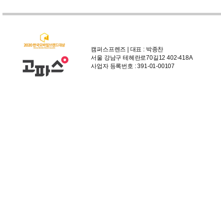
캠퍼스프렌즈 | 대표 : 박종찬
서울 강남구 테헤란로70길12 402-418A
사업자 등록번호 : 391-01-00107