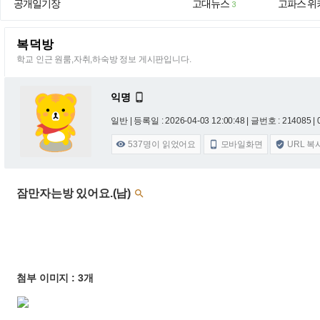
공개일기장
고대뉴스
고파스 위
3
복덕방
학교 인근 원룸,자취,하숙방 정보 게시판입니다.
익명

일반 |
등록일 : 2026-04-03 12:00:48
| 글번호 : 214085 | 
537
명이 읽었어요
모바일화면
URL 복



잠만자는방 있어요.(남)

첨부 이미지 : 3개